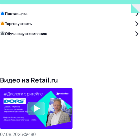
Зарегистрируйте в бизнес-центре:
Поставщика
Торговую сеть
Обучающую компанию
Уже с нами:
4828
поставщиков
168
обучающих компаний
1022
торговые сети
476
организаторов
24
холдинги
Видео на Retail.ru
07.08.2026
480