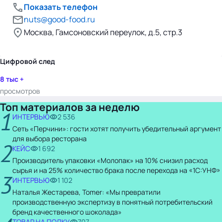
Показать телефон
nuts@good-food.ru
Москва, Гамсоновский переулок, д.5, стр.3
Цифровой след
8 тыс +
просмотров
Топ материалов за неделю
1
ИНТЕРВЬЮ
2 536
Сеть «Перчини»: гости хотят получить убедительный аргумент
для выбора ресторана
2
КЕЙС
1 692
Производитель упаковки «Молопак» на 10% снизил расход
сырья и на 25% количество брака после перехода на «1С:УНФ»
3
ИНТЕРВЬЮ
1 102
Наталья Жестарева, Tomer: «Мы превратили
производственную экспертизу в понятный потребительский
бренд качественного шоколада»
ТОВАР НА ПОЛКУ
707