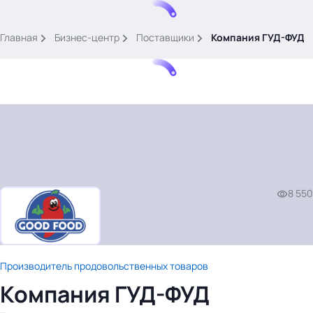
.
Главная
Бизнес-центр
Поставщики
Компания ГУД-ФУД
Тема месяца: Автоматизация на 1С
Войти
8 550
картина дня
темы
новости
Производитель продовольственных товаров
материалы
Компания ГУД-ФУД
видео
события