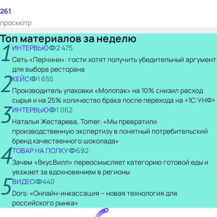
261
просмотр
Топ материалов за неделю
1
ИНТЕРВЬЮ
2 475
Сеть «Перчини»: гости хотят получить убедительный аргумент
для выбора ресторана
2
КЕЙС
1 655
Производитель упаковки «Молопак» на 10% снизил расход
сырья и на 25% количество брака после перехода на «1С:УНФ»
3
ИНТЕРВЬЮ
1 062
Наталья Жестарева, Tomer: «Мы превратили
производственную экспертизу в понятный потребительский
бренд качественного шоколада»
4
ТОВАР НА ПОЛКУ
692
Зачем «ВкусВилл» переосмысляет категорию готовой еды и
уезжает за вдохновением в регионы
5
ВИДЕО
440
Dors: «Онлайн-инкассация – новая технология для
российского рынка»