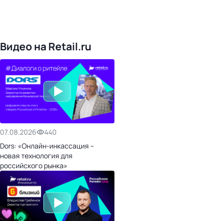
168
обучающих компаний
1022
торговые сети
476
организаторов
24
холдинги
Видео на Retail.ru
07.08.2026
440
Dors: «Онлайн-инкассация –
новая технология для
российского рынка»