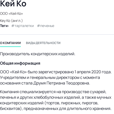
Кей Ко
бизнес-центр
ООО «Кей Ко»
Key Ko (англ.)
Теги:
тарталетки
печенье
О КОМПАНИИ
ВИДЫ ДЕЯТЕЛЬНОСТИ
Производитель кондитерских изделий.
Общая информация
ООО «Кей Ко» было зарегистрировано 1 апреля 2020 года.
Учредителем и генеральным директором с момента
основания стала Друмя Петриана Теодоровна.
Компания специализируется на производстве сухарей,
печенья и других хлебобулочных изделий, а также мучных
кондитерских изделий (тортов, пирожных, пирогов,
бисквитов), предназначенных для длительного хранения.