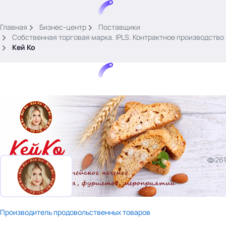
.
Главная
Бизнес-центр
Поставщики
Собственная торговая марка. IPLS. Контрактное производство
Кей Ко
Тема месяца: Автоматизация на 1С
Войти
картина дня
261
темы
новости
материалы
видео
Производитель продовольственных товаров
события