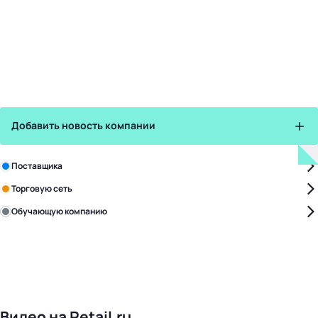
Добавить новость компании
Зарегистрируйте в бизнес-центре:
Поставщика
Торговую сеть
Обучающую компанию
Уже с нами:
4828
поставщиков
168
обучающих компаний
1022
торговые сети
476
организаторов
24
холдинги
Видео на Retail.ru