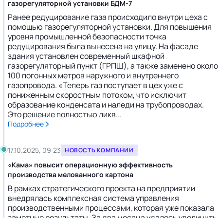
газорегуляторной установки БДМ-7
Ранее редуцирование газа происходило внутри цеха с
помощью газорегуляторной установки. Для повышения
уровня промышленной безопасности точка
редуцирования была вынесена на улицу. На фасаде
здания установлен современный шкафной
газорегуляторный пункт (ГРПШ), а также заменено около
100 погонных метров наружного и внутреннего
газопровода. «Теперь газ поступает в цех уже с
пониженным скоростным потоком, что исключит
образование конденсата и наледи на трубопроводах.
Это решение полностью ликв...
Подробнее
17.10.2025, 09:23
НОВОСТЬ КОМПАНИИ
«Кама» повысит операционную эффективность
производства мелованного картона
В рамках стратегического проекта на предприятии
внедрялась комплексная система управления
производственными процессами, которая уже показала
заметные результаты. За два месяца удалось увеличить