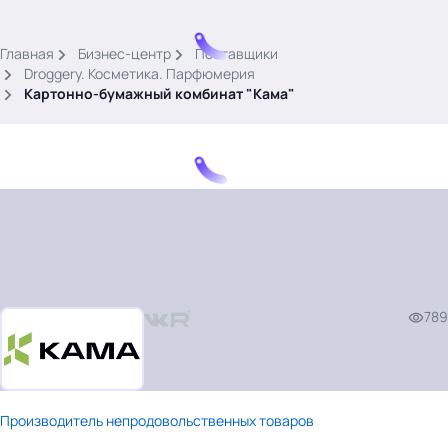
.
Главная
Бизнес-центр
Поставщики
Droggery. Косметика. Парфюмерия
Картонно-бумажный комбинат "Кама"
Тема месяца: Автоматизация на 1С
Войти
картина дня
789
темы
новости
материалы
видео
Производитель непродовольственных товаров
события