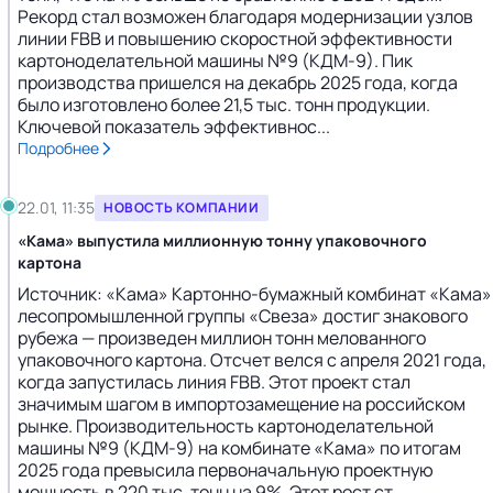
Рекорд стал возможен благодаря модернизации узлов
линии FBB и повышению скоростной эффективности
картоноделательной машины №9 (КДМ-9). Пик
производства пришелся на декабрь 2025 года, когда
было изготовлено более 21,5 тыс. тонн продукции.
Ключевой показатель эффективнос...
Подробнее
22.01, 11:35
НОВОСТЬ КОМПАНИИ
«Кама» выпустила миллионную тонну упаковочного
картона
Источник: «Кама» Картонно-бумажный комбинат «Кама»
лесопромышленной группы «Свеза» достиг знакового
рубежа — произведен миллион тонн мелованного
упаковочного картона. Отсчет велся с апреля 2021 года,
когда запустилась линия FBB. Этот проект стал
значимым шагом в импортозамещение на российском
рынке. Производительность картоноделательной
машины №9 (КДМ-9) на комбинате «Кама» по итогам
2025 года превысила первоначальную проектную
мощность в 220 тыс. тонн на 9%. Этот рост ст...