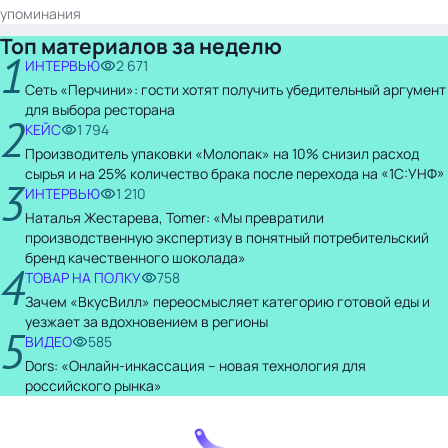
упоминания
Топ материалов за неделю
1
ИНТЕРВЬЮ
2 671
Сеть «Перчини»: гости хотят получить убедительный аргумент
для выбора ресторана
2
КЕЙС
1 794
Производитель упаковки «Молопак» на 10% снизил расход
сырья и на 25% количество брака после перехода на «1С:УНФ»
3
ИНТЕРВЬЮ
1 210
Наталья Жестарева, Tomer: «Мы превратили
производственную экспертизу в понятный потребительский
бренд качественного шоколада»
4
ТОВАР НА ПОЛКУ
758
Зачем «ВкусВилл» переосмысляет категорию готовой еды и
уезжает за вдохновением в регионы
5
ВИДЕО
585
Dors: «Онлайн-инкассация – новая технология для
российского рынка»