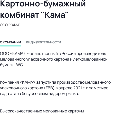
Картонно-бумажный
бизнес-центр
комбинат "Кама"
ООО "КАМА"
О КОМПАНИИ
ВИДЫ ДЕЯТЕЛЬНОСТИ
ООО «КАМА» – единственный в России производитель
мелованного упаковочного картона и легкомелованной
бумаги LWC.
Компания «КАМА» запустила производство мелованного
упаковочного картона (FBB) в апреле 2021 г. и за четыре
года стала безусловным лидером рынка.
Высококачественные мелованные картоны