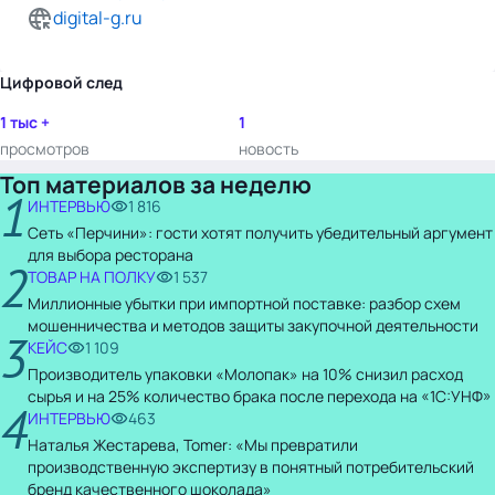
digital-g.ru
Цифровой след
1 тыс +
1
просмотров
новость
Топ материалов за неделю
1
ИНТЕРВЬЮ
1 816
Сеть «Перчини»: гости хотят получить убедительный аргумент
для выбора ресторана
2
ТОВАР НА ПОЛКУ
1 537
Миллионные убытки при импортной поставке: разбор схем
мошенничества и методов защиты закупочной деятельности
3
КЕЙС
1 109
Производитель упаковки «Молопак» на 10% снизил расход
сырья и на 25% количество брака после перехода на «1С:УНФ»
4
ИНТЕРВЬЮ
463
Наталья Жестарева, Tomer: «Мы превратили
производственную экспертизу в понятный потребительский
бренд качественного шоколада»