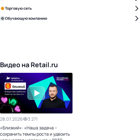
Торговую сеть
Обучающую компанию
Уже с нами:
4818
поставщиков
168
обучающих компаний
1017
торговых сетей
476
организаторов
24
холдинги
Видео на Retail.ru
28.07.2026
3 271
«Близкий»: «Наша задача –
сохранить темпы роста и удвоить