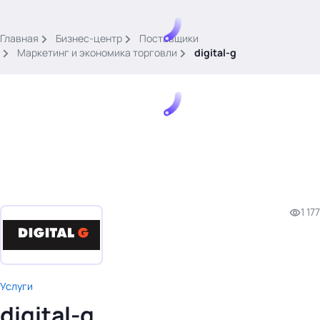
.
Главная
Бизнес-центр
Поставщики
Маркетинг и экономика торговли
digital-g
Тема месяца: Автоматизация на 1С
Войти
1 177
картина дня
темы
новости
материалы
Услуги
видео
digital-g
события