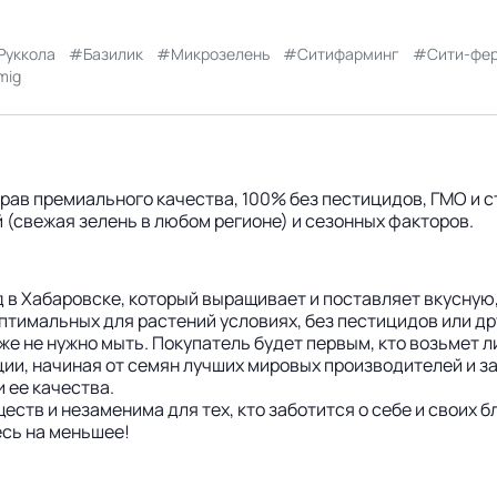
Руккола
Базилик
Микрозелень
Ситифарминг
Сити-фе
mig
ав премиального качества, 100% без пестицидов, ГМО и с
 (свежая зелень в любом регионе) и сезонных факторов.
в Хабаровске, который выращивает и поставляет вкусную, 
птимальных для растений условиях, без пестицидов или др
аже не нужно мыть. Покупатель будет первым, кто возьмет л
ии, начиная от семян лучших мировых производителей и з
 ее качества.
ств и незаменима для тех, кто заботится о себе и своих б
есь на меньшее!