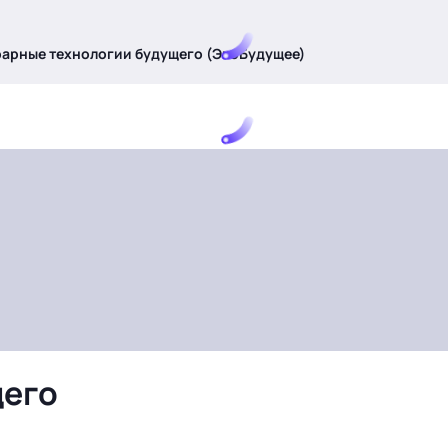
рарные технологии будущего (ЭкоБудущее)
щего