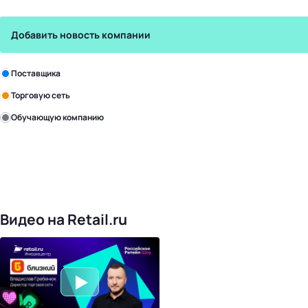
Добавить новость компании
Зарегистрируйте в бизнес-центре:
Поставщика
Торговую сеть
Обучающую компанию
Уже с нами:
4817
поставщиков
168
обучающих компаний
1016
торговых сетей
476
организаторов
24
холдинги
Видео на Retail.ru