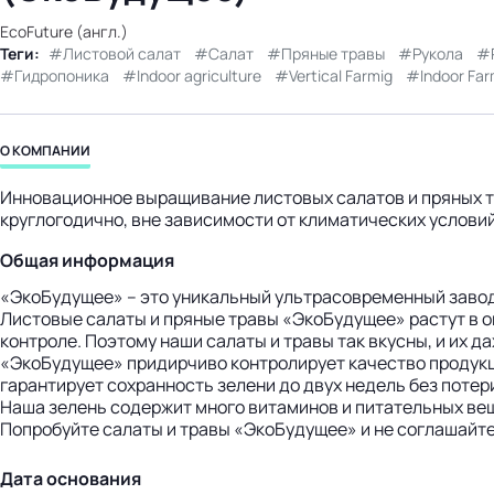
бизнес-центр
EcoFuture (англ.)
Теги:
Листовой салат
Салат
Пряные травы
Рукола
Гидропоника
Indoor agriculture
Vertical Farmig
Indoor Far
О КОМПАНИИ
Инновационное выращивание листовых салатов и пряных тр
круглогодично, вне зависимости от климатических условий
Общая информация
«ЭкоБудущее» – это уникальный ультрасовременный завод 
Листовые салаты и пряные травы «ЭкоБудущее» растут в о
контроле. Поэтому наши салаты и травы так вкусны, и их д
«ЭкоБудущее» придирчиво контролирует качество продукц
гарантирует сохранность зелени до двух недель без потери
Наша зелень содержит много витаминов и питательных веще
Попробуйте салаты и травы «ЭкоБудущее» и не соглашайт
Дата основания