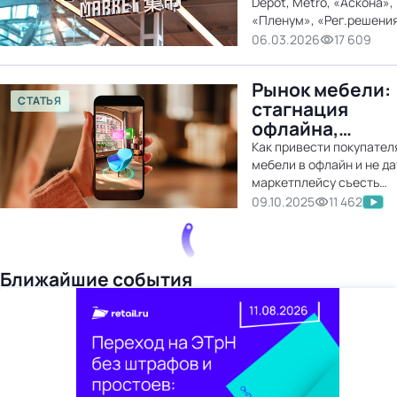
Depot, Metro, «Аскона»,
«Пленум», «Рег.решени
06.03.2026
17 609
Рынок мебели:
СТАТЬЯ
стагнация
офлайна,
рекордсмены
Как привести покупател
маркетплейсов
мебели в офлайн и не да
маркетплейсу съесть
стратегии
маржу?
09.10.2025
11 462
игроков по
спасению
прибыли
Ближайшие события