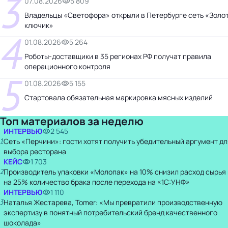
3
07.08.2026
5 809
Владельцы «Светофора» открыли в Петербурге сеть «Золо
ключик»
4
01.08.2026
5 264
Роботы-доставщики в 35 регионах РФ получат правила
операционного контроля
5
01.08.2026
5 155
Стартовала обязательная маркировка мясных изделий
Топ материалов за неделю
ИНТЕРВЬЮ
2 545
1
Сеть «Перчини»: гости хотят получить убедительный аргумент дл
выбора ресторана
КЕЙС
1 703
2
Производитель упаковки «Молопак» на 10% снизил расход сырья 
на 25% количество брака после перехода на «1С:УНФ»
ИНТЕРВЬЮ
1 110
3
Наталья Жестарева, Tomer: «Мы превратили производственную
экспертизу в понятный потребительский бренд качественного
шоколада»