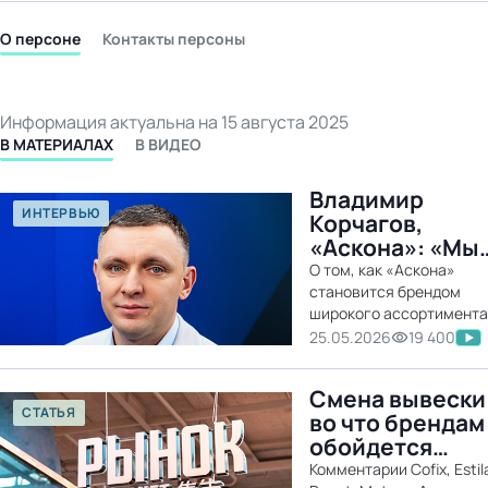
бизнес-центр
О персоне
Контакты персоны
Информация актуальна на 15 августа 2025
В МАТЕРИАЛАХ
В ВИДЕО
Владимир
ИНТЕРВЬЮ
Корчагов,
«Аскона»: «Мы
не планируем
О том, как «Аскона»
конкурировать
становится брендом
широкого ассортимента
ценой с
товаров для дома и
25.05.2026
19 400
маркетплейсам
трансформирует
а будем давать
розничную сеть.
уникальную
Смена вывески
экспертизу»
СТАТЬЯ
во что брендам
обойдется
русификация
Комментарии Cofix, Estil