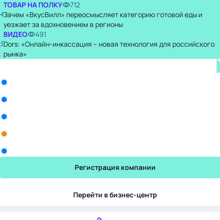
ТОВАР НА ПОЛКУ
712
4
Зачем «ВкусВилл» переосмысляет категорию готовой еды и
уезжает за вдохновением в регионы
ВИДЕО
491
5
Dors: «Онлайн-инкассация – новая технология для российского
рынка»
Бизнес-центр
ООО «Белла Восток»
Рики
Промомед
Yum! Brands
Торговый Дом Авалон
Регистрация компании
Перейти в бизнес-центр