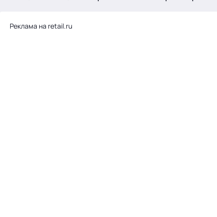
.
Реклама на retail.ru
Тема месяца: Автоматизация на 1С
Войти
картина дня
темы
новости
материалы
видео
события