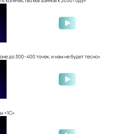
ть количество магазинов к 2030 году»
не до 300–400 точек, и нам не будет тесно»
ы «1С»