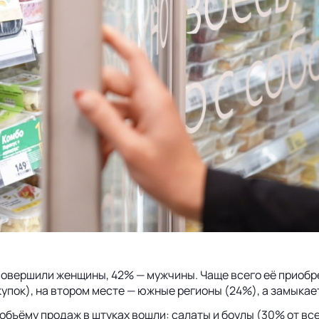
совершили женщины, 42% — мужчины. Чаще всего её приобре
упок), на втором месте — южные регионы (24%), а замыкае
объёму продаж в штуках вошли: салаты и боулы (30% от вс