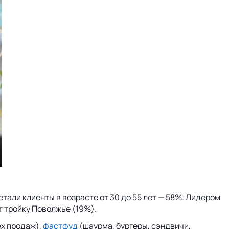
тали клиенты в возрасте от 30 до 55 лет — 58%. Лидером
т тройку Поволжье (19%).
ех продаж),
фастфуд
(шаурма, бургеры, сэндвичи,