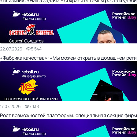
«Близкий»: «Наша задача – сохранить темпы роста и удвои
22.07.2026
5 544
«Фабрика качества»: «Мы можем открыть в домашнем регио
17.07.2026
7 138
Рост возможностей платформы: специальная секция фирм