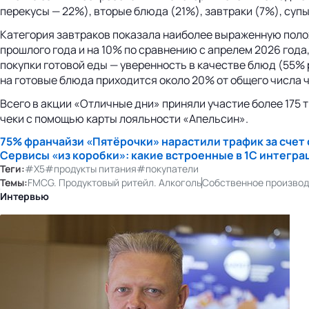
перекусы — 22%), вторые блюда (21%), завтраки (7%), супы
Категория завтраков показала наиболее выраженную полож
прошлого года и на 10% по сравнению с апрелем 2026 года
покупки готовой еды — уверенность в качестве блюд (55% р
на готовые блюда приходится около 20% от общего числа ч
Всего в акции «Отличные дни» приняли участие более 175 т
чеки с помощью карты лояльности «Апельсин».
75% франчайзи «Пятёрочки» нарастили трафик за счет
Сервисы «из коробки»: какие встроенные в 1С интегр
Теги:
#X5
#продукты питания
#покупатели
Темы:
FMCG. Продуктовый ритейл. Алкоголь
Собственное производс
Интервью