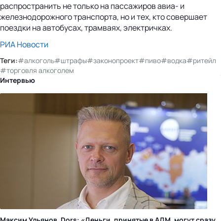
распространить не только на пассажиров авиа- и
железнодорожного транспорта, но и тех, кто совершает
поездки на автобусах, трамваях, электричках.
РИА Новости
Теги:
#алкоголь
#штрафы
#законопроект
#пиво
#водка
#ритейл
#торговля алкоголем
Интервью
Максим Ульянов, Dors: «Деньги, принятые в АДМ, могут сразу