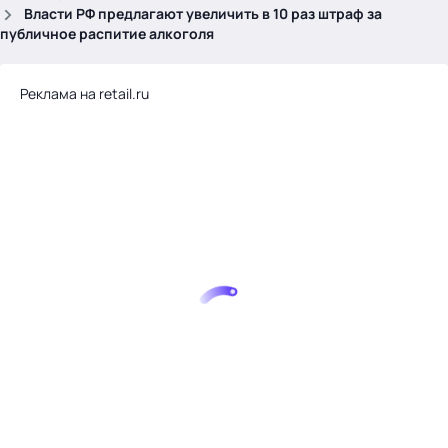
.
Власти РФ предлагают увеличить в 10 раз штраф за
публичное распитие алкоголя
Реклама на retail.ru
Тема месяца: Автоматизация на 1С
Войти
картина дня
темы
новости
материалы
видео
события