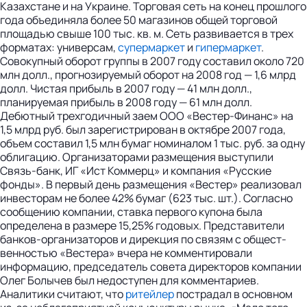
Казахстане и на Украине. Торговая сеть на конец прошлого
года объединяла более 50 магазинов общей торговой
площадью свыше 100 тыс. кв. м. Сеть развивается в трех
форматах: универсам,
супермаркет
и
гипермаркет
.
Совокупный оборот группы в 2007 году составил около 720
млн долл., прогнозируемый оборот на 2008 год — 1,6 млрд
долл. Чистая прибыль в 2007 году — 41 млн долл.,
планируемая прибыль в 2008 году — 61 млн долл.
Дебютный трехгодичный заем ООО «Вестер-Финанс» на
1,5 млрд руб. был зарегист­рирован в октябре 2007 года,
объем составил 1,5 млн бумаг номиналом 1 тыс. руб. за одну
облигацию. Организаторами размещения выступили
Связь-банк, ИГ «Ист Коммерц» и компания «Русские
фонды». В первый день размещения «Вестер» реализовал
инвесторам не более 42% бумаг (623 тыс. шт.). Согласно
сообщению компании, ставка первого купона была
определена в размере 15,25% годовых. Представители
банков-организаторов и дирекция по связям с общест­
венностью «Вестера» вчера не комментировали
информацию, председатель совета директоров компании
Олег Болычев был недоступен для комментариев.
Аналитики считают, что
ритейлер
пострадал в основном