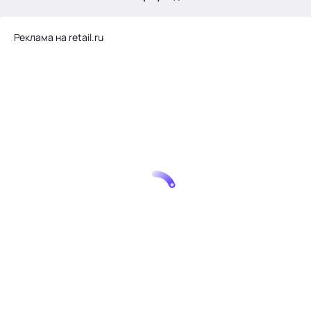
.
Реклама на retail.ru
Тема месяца: Автоматизация на 1С
Войти
картина дня
темы
новости
материалы
видео
события