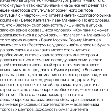
из-за неблагоприятной конъюнктуры рынка. «Мало того,
что ситуация и так нестабильна и на рынке нет денег, так
еще инвесторов отпугнула от розничного сектора
ситуация с «Мартой», — считает аналитик долгового рынка
компании «Велес Капитал» Иван Манаенко. По его словам,
то, что «Вестер» смог разместить лишь часть выпуска,
закономерно в создавшихся условиях. «Компания сможет
доразместиться в другой раз», — полагает г-н Манаенко. В
то же время аналитик Банка Москвы Леонид Игнатьев
замечает, что «Вестеру» не удалось найти спрос на бумаги
до размещения и компания может столкнуться с
проблемами, пытаясь заинтересовать инвесторов и
доразместиться в течение последующих семи-десяти
дней (регламентированный срок, в течение которого
компания может предлагать бумаги рынку). «Большую
роль сыграло то, что компания не очень прозрачная, у нее
нет отчетности по международным стандартам. Ну и,
конечно, странно, что ритейлер заимствует деньги на
строительство девелоперских объектов», — отмечает г-н
Игнатьев. По его словам, несмотря на то что
девелоперское подразделение «Вестера» занимается
наименее рисковым строительством — возведением
торговых центров, доходность бумаг эмитента