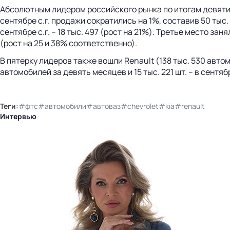
Абсолютным лидером российского рынка по итогам девяти м
сентябре с.г. продажи сократились на 1%, составив 50 тыс.
сентябре с.г. – 18 тыс. 497 (рост на 21%). Третье место за
(рост на 25 и 38% соответственно).
В пятерку лидеров также вошли Renault (138 тыс. 530 автомо
автомобилей за девять месяцев и 15 тыс. 221 шт. – в сентя
Теги:
#фтс
#автомобили
#автоваз
#chevrolet
#kia
#renault
Интервью