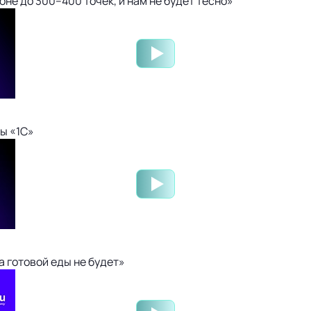
не до 300–400 точек, и нам не будет тесно»
ы «1С»
 готовой еды не будет»