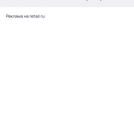
.
Реклама на retail.ru
Тема месяца: Автоматизация на 1С
Войти
картина дня
темы
новости
материалы
видео
события