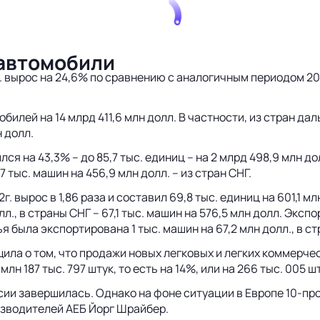
 автомобили
 вырос на 24,6% по сравнению с аналогичным периодом 2011
билей на 14 млрд 411,6 млн долл. В частности, из стран дал
н долл.
 на 43,3% – до 85,7 тыс. единиц – на 2 млрд 498,9 млн дол
7 тыс. машин на 456,9 млн долл. – из стран СНГ.
. вырос в 1,86 раза и составил 69,8 тыс. единиц на 601,1 м
., в страны СНГ – 67,1 тыс. машин на 576,5 млн долл. Экспо
я была экспортирована 1 тыс. машин на 67,2 млн долл., в ст
ла о том, что продажи новых легковых и легких коммерчес
н 187 тыс. 797 штук, то есть на 14%, или на 266 тыс. 005 шт
сии завершилась. Однако на фоне ситуации в Европе 10-п
изводителей АЕБ Йорг Шрайбер.