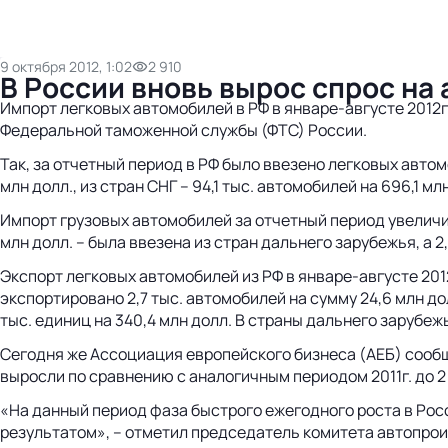
9 октября 2012, 1:02
2 910
В России вновь вырос спрос на
Импорт легковых автомобилей в РФ в январе-августе 2012г.
Федеральной таможенной службы (ФТС) России.
Так, за отчетный период в РФ было ввезено легковых автомо
млн долл., из стран СНГ – 94,1 тыс. автомобилей на 696,1 мл
Импорт грузовых автомобилей за отчетный период увеличился
млн долл. – была ввезена из стран дальнего зарубежья, а 2,
Экспорт легковых автомобилей из РФ в январе-августе 2012г
экспортировано 2,7 тыс. автомобилей на сумму 24,6 млн долл
тыс. единиц на 340,4 млн долл. В страны дальнего зарубежь
Сегодня же Ассоциация европейского бизнеса (АЕБ) сообщи
выросли по сравнению с аналогичным периодом 2011г. до 2 мл
«На данный период фаза быстрого ежегодного роста в Рос
результатом», – отметил председатель комитета автопро