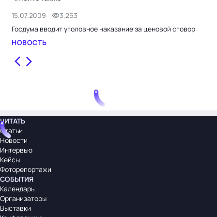
15.07.2009
3,263
20.
Госдума вводит уголовное наказание за ценовой сговор
Мед
под
НОВОСТЬ
НО
ЧИТАТЬ
Статьи
Новости
Интервью
Кейсы
Фоторепортажи
СОБЫТИЯ
Календарь
Организаторы
Выставки