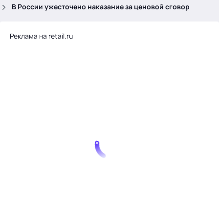
.
В России ужесточено наказание за ценовой сговор
Реклама на retail.ru
Тема месяца: Автоматизация на 1С
Войти
картина дня
темы
новости
материалы
видео
события