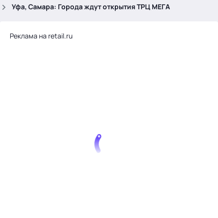
.
Уфа, Самара: Города ждут открытия ТРЦ МЕГА
Реклама на retail.ru
Тема месяца: Автоматизация на 1С
Войти
картина дня
темы
новости
материалы
видео
события