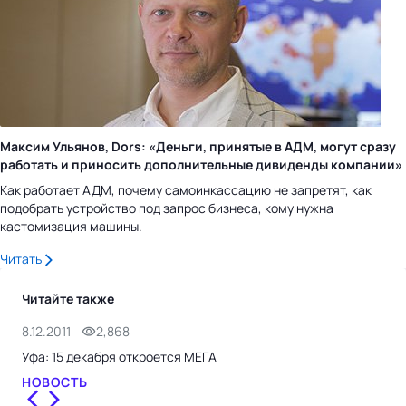
Максим Ульянов, Dors: «Деньги, принятые в АДМ, могут сразу
работать и приносить дополнительные дивиденды компании»
Как работает АДМ, почему самоинкассацию не запретят, как
подобрать устройство под запрос бизнеса, кому нужна
кастомизация машины.
Читать
Читайте также
8.12.2011
2,868
5.12
Уфа: 15 декабря откроется МЕГА
СПб
НОВОСТЬ
НО