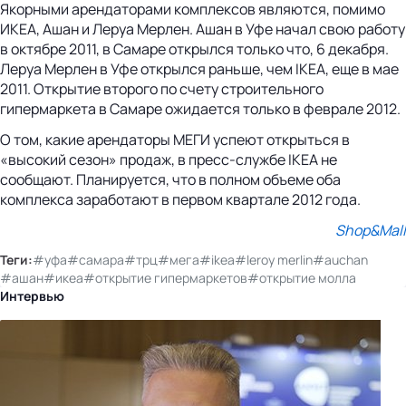
Якорными арендаторами комплексов являются, помимо
ИКЕА, Ашан и Леруа Мерлен. Ашан в Уфе начал свою работу
в октябре 2011, в Самаре открылся только что, 6 декабря.
Леруа Мерлен в Уфе открылся раньше, чем IKEA, еще в мае
2011. Открытие второго по счету строительного
гипермаркета в Самаре ожидается только в феврале 2012.
О том, какие арендаторы МЕГИ успеют открыться в
«высокий сезон» продаж, в пресс-службе IKEA не
сообщают. Планируется, что в полном объеме оба
комплекса заработают в первом квартале 2012 года.
Shop&Mall
Теги:
#уфа
#самара
#трц
#мега
#ikea
#leroy merlin
#auchan
#ашан
#икеа
#открытие гипермаркетов
#открытие молла
Интервью