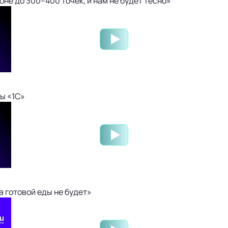
не до 300–400 точек, и нам не будет тесно»
ы «1С»
 готовой еды не будет»