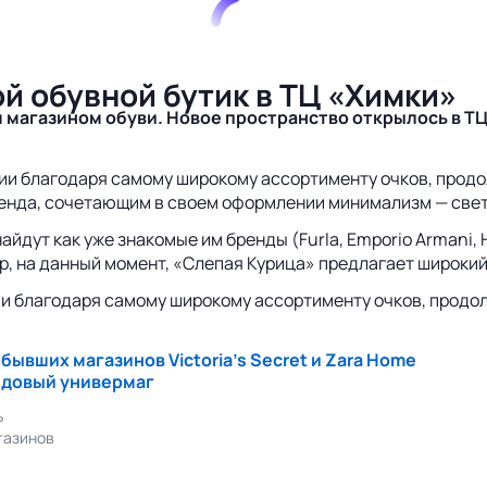
й обувной бутик в ТЦ «Химки»
 магазином обуви. Новое пространство открылось в ТЦ
и благодаря самому широкому ассортименту очков, продол
бренда, сочетающим в своем оформлении минимализм — све
йдут как уже знакомые им бренды (Furla, Emporio Armani, H
 на данный момент, «Слепая Курица» предлагает широкий а
и благодаря самому широкому ассортименту очков, продолж
ывших магазинов Victoria’s Secret и Zara Home
ндовый универмаг
ь
газинов