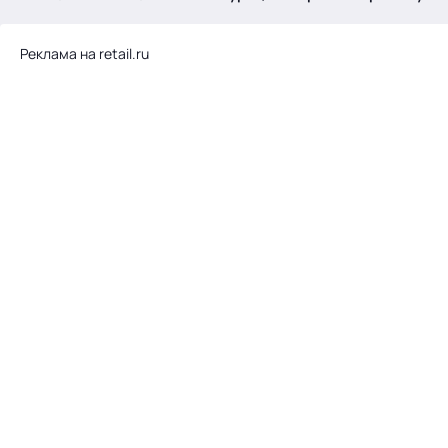
.
Реклама на retail.ru
Тема месяца: Автоматизация на 1С
Войти
картина дня
темы
новости
материалы
видео
события