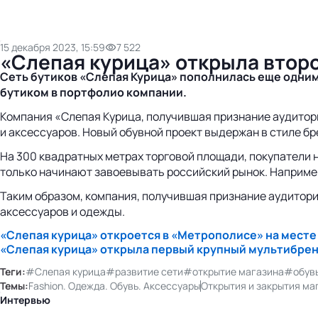
15 декабря 2023, 15:59
7 522
«Слепая курица» открыла второ
Сеть бутиков «Слепая Курица» пополнилась еще одним
бутиком в портфолио компании.
Компания «Слепая Курица, получившая признание аудитори
и аксессуаров. Новый обувной проект выдержан в стиле 
На 300 квадратных метрах торговой площади, покупатели на
только начинают завоевывать российский рынок. Например,
Таким образом, компания, получившая признание аудитори
аксессуаров и одежды.
«Слепая курица» откроется в «Метрополисе» на месте б
«Слепая курица» открыла первый крупный мультибре
Теги:
#Слепая курица
#развитие сети
#открытие магазина
#обув
Темы:
Fashion. Одежда. Обувь. Аксессуары
Открытия и закрытия ма
Интервью