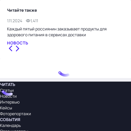
Читайте также
1.11.2024
1,411
28.
Каждый пятый россиянин заказывает продукты для
«Ку
здорового питания в сервисах доставки
НО
НОВОСТЬ
ЧИТАТЬ
Статьи
Новости
Интервью
Кейсы
Фоторепортажи
СОБЫТИЯ
Календарь