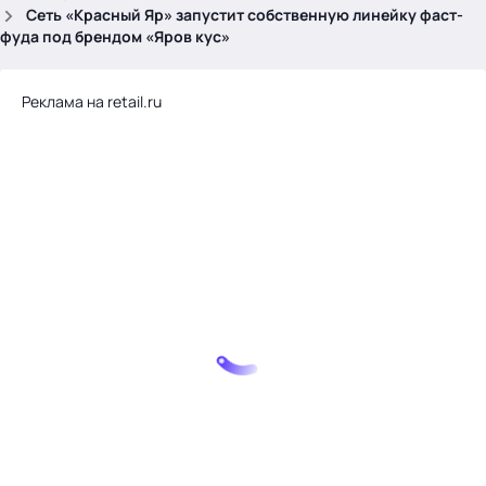
.
Сеть «Красный Яр» запустит собственную линейку фаст-
фуда под брендом «Яров кус»
Реклама на retail.ru
Тема месяца: Автоматизация на 1С
Войти
картина дня
темы
новости
материалы
видео
события