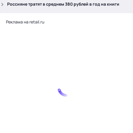
.
Россияне тратят в среднем 380 рублей в год на книги
Реклама на retail.ru
Тема месяца: Автоматизация на 1С
Войти
картина дня
темы
новости
материалы
видео
события