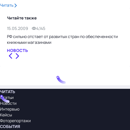
Читать
Читайте также
15.05.2009
4,145
27.
РФ сильно отстает от развитых стран по обеспеченности
В М
книжными магазинами
НО
НОВОСТЬ
ЧИТАТЬ
Статьи
Новости
Интервью
Кейсы
Фоторепортажи
СОБЫТИЯ