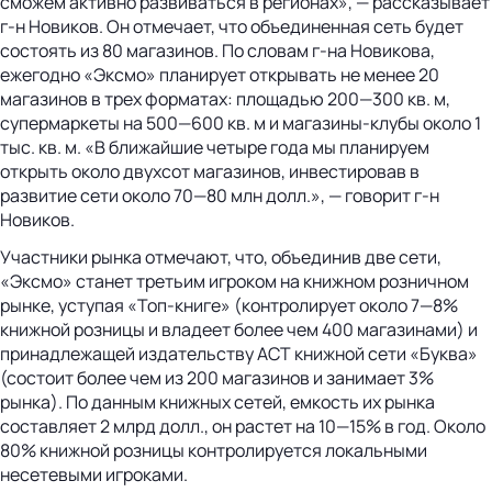
сможем активно развиваться в регионах», — рассказывает
г-н Новиков. Он отмечает, что объединенная сеть будет
состоять из 80 магазинов. По словам г-на Новикова,
ежегодно «Эксмо» планирует открывать не менее 20
магазинов в трех форматах: площадью 200—300 кв. м,
супермаркеты на 500—600 кв. м и магазины-клубы около 1
тыс. кв. м. «В ближайшие четыре года мы планируем
открыть около двухсот магазинов, инвестировав в
развитие сети около 70—80 млн долл.», — говорит г-н
Новиков.
Участники рынка отмечают, что, объединив две сети,
«Эксмо» станет третьим игроком на книжном розничном
рынке, уступая «Топ-книге» (контролирует около 7—8%
книжной розницы и владеет более чем 400 магазинами) и
принадлежащей издательству АСТ книжной сети «Буква»
(состоит более чем из 200 магазинов и занимает 3%
рынка). По данным книжных сетей, емкость их рынка
составляет 2 млрд долл., он растет на 10—15% в год. Около
80% книжной розницы контролируется локальными
несетевыми игроками.