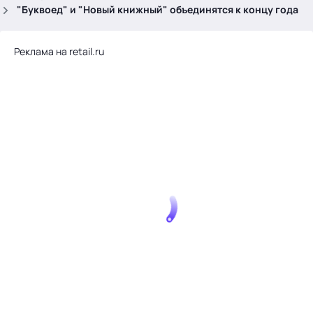
.
"Буквоед" и "Новый книжный" объединятся к концу года
Реклама на retail.ru
Тема месяца: Автоматизация на 1С
Войти
картина дня
темы
новости
материалы
видео
события