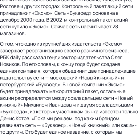
Ростове и других городах. Контрольный пакет акций сети
принадлежит «Эксмо». Сеть «Буквоед» основана в
декабре 2000 года. В 2002-м контрольный пакет акций
сети купило «Эксмо». Сейчас сеть насчитывает 28
магазинов.
О том, что одно из крупнейших издательств «Эксмо»
завершает реорганизацию своего розничного бизнеса,
РБК daily рассказал гендиректор издательства Олег
Новиков. По его словам, к концу года будет создана
единая компания, которая объединит две принадлежащие
издательству сети — московский «Новый книжный» и
петербургский «Буквоед». В новой компании «Эксмо»
будет принадлежать мажоритарный пакет, остальные
акции распределятся между со­владельцем сети «Новый
книжный» Михаилом Иванцовым и двумя совладельцами
«Буквоеда», из которых участникам рынка известен только
Денис Котов. «Пока мы решаем, под каким брендом
развивать сеть — «Буквоед», «Новый книжный» или каким-
то другим. Это будет единое название, с которым мы