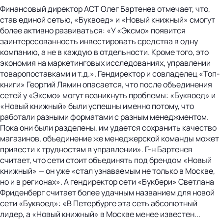
Финансовый директор АСТ Олег Бартенев отмечает, что,
став единой сетью, «Буквоед» и «Новый книжный» смогут
более активно развиваться: «У «Эксмо» появится
заинтересованность инвестировать средства в одну
компанию, а не в каждую в отдельности. Кроме того, это
экономия на маркетинговых исследованиях, управлении
товаропоставками и т.д.». Гендиректор и совладелец «Топ-
книги» Георгий Лямин опасается, что после объединения
сетей у «Эксмо» могут возникнуть проблемы: «Буквоед» и
«Новый книжный» были успешны именно потому, что
работали разными форматами с разным менеджментом.
Пока они были разделены, им удается сохранить качество
магазинов, объединение же менеджерской команды может
привести к трудностям в управлении». Г-н Бартенев
считает, что сети стоит объединять под брендом «Новый
книжный» — он уже «стал узнаваемым не только в Москве,
но и в регионах». А гендиректор сети «Букбери» Светлана
Фриденберг считает более удачным названием для новой
сети «Буквоед»: «В Петербурге эта сеть абсолютный
лидер, а «Новый книжный» в Москве менее известен...