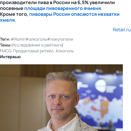
производители пива в России на 6,5% увеличили
посевные
площади пивоваренного ячменя.
Кроме того,
пивовары России опасаются нехватки
хмеля.
Retail.ru
Теги:
#Romir
#алкоголь
#покупатели
Темы:
Исследования и рейтинги
FMCG. Продуктовый ритейл. Алкоголь
Интервью