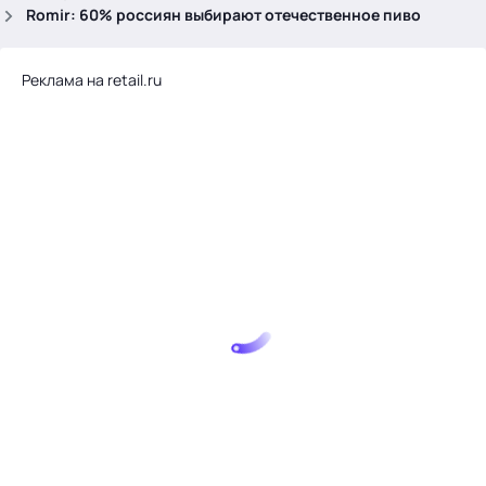
.
Romir: 60% россиян выбирают отечественное пиво
Реклама на retail.ru
Тема месяца: Автоматизация на 1С
Войти
картина дня
темы
новости
материалы
видео
события