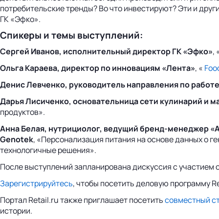
потребительские тренды? Во что инвестируют? Эти и другие
ГК «Эфко».
Спикеры и темы выступлений:
Сергей Иванов, исполнительный директор ГК «Эфко»
,
Ольга Караева, директор по инновациям «Лента»
, «
Foo
Денис Левченко, руководитель направления по работе 
Дарья Лисиченко, основательница сети кулинарий и м
продуктов».
Анна Белая, нутрициолог, ведущий бренд-менеджер «А
Genotek
, «Персонализация питания на основе данных о 
технологичные решения».
После выступлений запланирована дискуссия с участием 
Зарегистрируйтесь
, чтобы посетить деловую программу Re
Портал Retail.ru также приглашает посетить
совместный сте
истории.