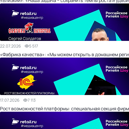
«Близкий»: «Наша задача – сохранить темпы роста и удвои
22.07.2026
5 517
«Фабрика качества»: «Мы можем открыть в домашнем регио
17.07.2026
7 113
Рост возможностей платформы: специальная секция фирм