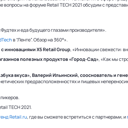
 вопросы на форуме Retail TECH 2021 обсудим с представит
 «Фудтех и еда будущего глазами производителя».
dTech
в “Ленте”. Обзор на 360°».
с инновациями Х5 Retail Group
, «Инновации свежести: в
агазинов полезных продуктов «Город-Сад»
, «Как мы ст
збука вкуса», Валерий Ильинский, сооснователь и ге
генетических предрасположенностях и пищевых непереноси
спикеров.
tail TECH 2021.
нд Retail.ru
, где вы сможете встретиться с партнерами, и