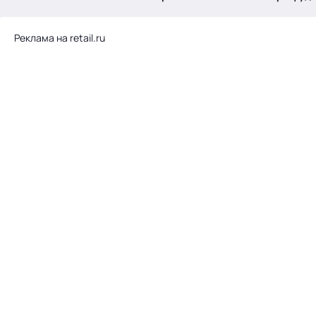
.
Реклама на retail.ru
Тема месяца: Автоматизация на 1С
Войти
картина дня
темы
новости
материалы
видео
события