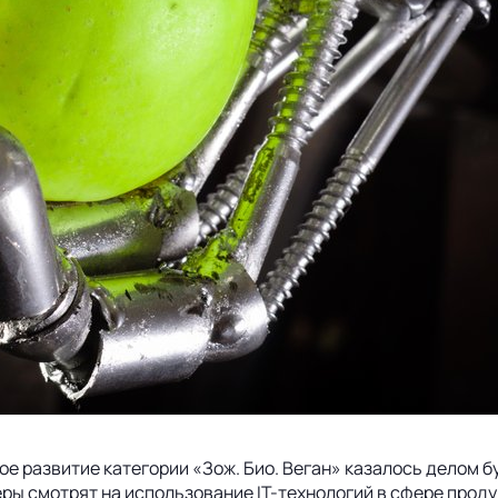
ое развитие категории «Зож. Био. Веган» казалось делом б
ры смотрят на использование IT-технологий в сфере прод