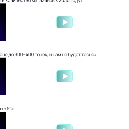
ть количество магазинов к 2030 году»
не до 300–400 точек, и нам не будет тесно»
ы «1С»