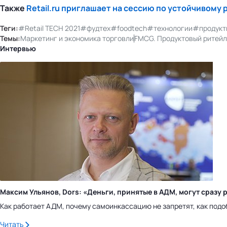
Также
Retail.ru приглашает на сессию по устойчивому 
Теги:
#Retail TECH 2021
#фудтех
#foodtech
#технологии
#продукт
Темы:
Маркетинг и экономика торговли
FMCG. Продуктовый ритейл
Интервью
Максим Ульянов, Dors: «Деньги, принятые в АДМ, могут сраз
Как работает АДМ, почему самоинкассацию не запретят, как подо
Читать