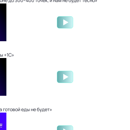
не до 300–400 точек, и нам не будет тесно»
ы «1С»
 готовой еды не будет»