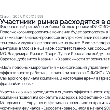
12 июля 2007, 11:00
3 558
Участники рынка расходятся в 
Федеральный ритейлер мобильной электроники «DИКСИС» н
Поволжского макрорегиона компании будет расположен в С
оптимизация бизнес-процессов внутри компании позволит 
тем самым ухудшая ее положение на рынке. В июле федер
центрами в Москве и Самаре, соответственно. Как сообщ
МО, Владимира, Рязани, Твери, Тулы и Ярославля войдут 
Саратов, добавится Казань». «В зависимости от результа
«Цель подобных мероприятий — консолидация управления
эффективности работы», — пояснили вчера в «DИКСИС». Уж
Самарского филиала компании. В настоящее время в Приво
франчайзинговых.
Участники рынка расходятся в оценках эффективности ст
компании позволила сократить издержки, эффективно исп
Манджиков. — Укрупнение филиалов позволило сократить 
укрупнения филиалов «Евросети» завершился в начале 200