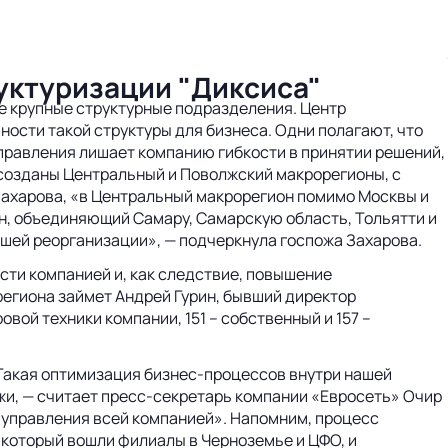
уктуризации "Диксиса"
 крупные структурные подразделения. Центр
ости такой структуры для бизнеса. Одни полагают, что
управления лишает компанию гибкости в принятии решений,
 созданы Центральный и Поволжский макрорегионы, с
Захарова, «в Центральный макрорегион помимо Москвы и
он, объединяющий Самару, Самарскую область, Тольятти и
йшей реорганизации», — подчеркнула госпожа Захарова.
ти компанией и, как следствие, повышение
егиона займет Андрей Гурин, бывший директор
ой техники компании, 151 – собственный и 157 –
Такая оптимизация бизнес-процессов внутри нашей
жи, — считает пресс-секретарь компании «Евросеть» Очир
 управления всей компанией». Напомним, процесс
 который вошли филиалы в Черноземье и ЦФО, и