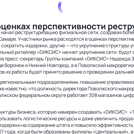
оценках перспективности рестр
ачал реструктуризацию филиальной сети, создавая более
амаре. Участники рынка расходятся в оценках перспективн
сократить издержки, другие — что укрупнение структуры 
альный ритейлер «DИКСИС» начнет укрупнение сети: будут
ила пресс-секретарь Группы компаний «DИКСИС» Надежда 
еще Воронеж и Нижний Новгород, а в Поволжский макрореги
тов их работы будет принято решение о проведении дальне
 региональными подразделениями, повышение управляемос
е известно, что должность директора Поволжского макрор
лжском федеральном округе работает 308 магазинов цифров
руктуры бизнеса, которую намерен создавать «DИКСИС». «
ользовать логистические ресурсы и даже увеличить прода
издержки на содержание штата и повысило эффективность
7 года, когда были образованы филиалы «Центральный», в