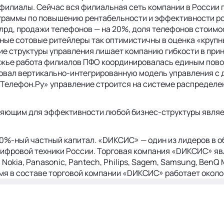
 филиалы. Сейчас вся филиальная сеть компании в России
ограммы по повышению рентабельности и эффективности роз
 млрд, продажи телефонов — на 20%, доля телефонов стоим
ные сотовые ритейлеры так оптимистичны в оценка «крупн
ие структуры управления лишает компанию гибкости в при
олжье работа филиалов ПФО координировалась единым пов
овал вертикально-интегрированную модель управления с д
В «Телефон.Ру» управление строится на системе распреде
еляющим для эффективности любой бизнес-структуры являе
00%-ный частный капитал. «DИКСИС» — один из лидеров в о
 цифровой техники России. Торговая компания «DИКСИС» 
Nokia, Panasonic, Pantech, Philips, Sagem, Samsung, BenQ M
емя в составе торговой компании «DИКСИС» работает около 