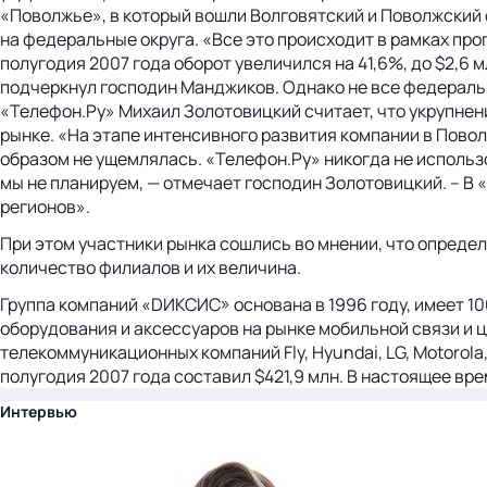
«Поволжье», в который вошли Волговятский и Поволжский
на федеральные округа. «Все это происходит в рамках пр
полугодия 2007 года оборот увеличился на 41,6%, до $2,6
подчеркнул господин Манджиков. Однако не все федераль
«Телефон.Ру» Михаил Золотовицкий считает, что укрупнен
рынке. «На этапе интенсивного развития компании в Пов
образом не ущемлялась. «Телефон.Ру» никогда не использ
мы не планируем, — отмечает господин Золотовицкий. – 
регионов».
При этом участники рынка сошлись во мнении, что опред
количество филиалов и их величина.
Группа компаний «DИКСИС» основана в 1996 году, имеет 1
оборудования и аксессуаров на рынке мобильной связи и
телекоммуникационных компаний Fly, Hyundai, LG, Motorola, 
полугодия 2007 года составил $421,9 млн. В настоящее вр
Интервью