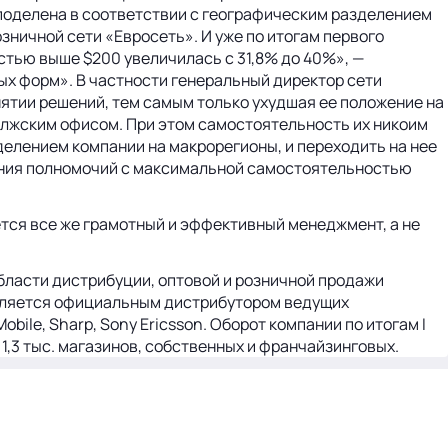
 поделена в соответствии с географическим разделением
ничной сети «Евросеть». И уже по итогам первого
остью выше $200 увеличилась с 31,8% до 40%», —
ых форм». В частности генеральный директор сети
нятии решений, тем самым только ухудшая ее положение на
олжским офисом. При этом самостоятельность их никоим
елением компании на макрорегионы, и переходить на нее
ления полномочий с максимальной самостоятельностью
тся все же грамотный и эффективный менеджмент, а не
бласти дистрибуции, оптовой и розничной продажи
является официальным дистрибутором ведущих
obile, Sharp, Sony Ericsson. Оборот компании по итогам I
1,3 тыс. магазинов, собственных и франчайзинговых.