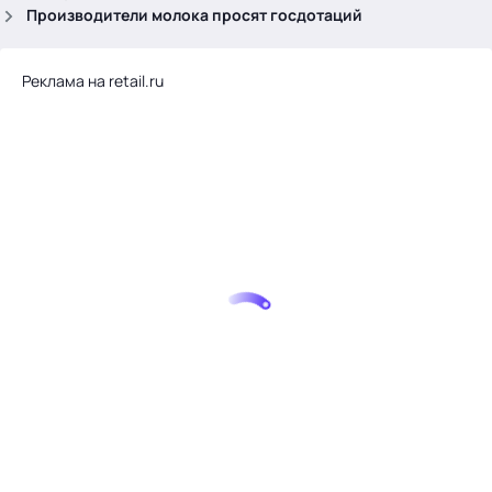
.
Производители молока просят госдотаций
Реклама на retail.ru
Тема месяца: Автоматизация на 1С
Войти
картина дня
темы
новости
материалы
видео
события