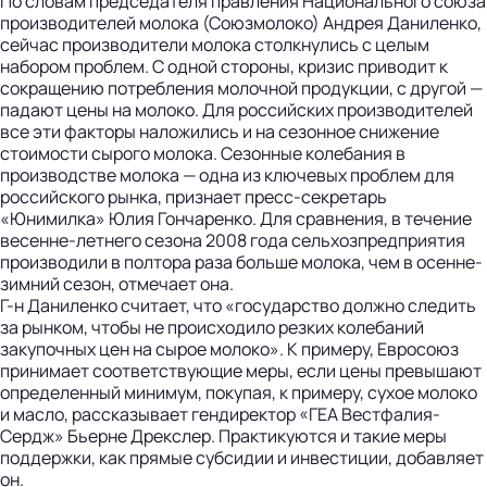
По словам председателя правления Национального союза
производителей молока (Союз­молоко) Андрея Даниленко,
сей­час производители молока столкнулись с целым
набором проблем. С одной стороны, кризис приводит к
сокращению потребления молочной продукции, с другой —
падают цены на молоко. Для российских производителей
все эти факторы наложились и на сезонное снижение
стоимости сырого молока. Сезонные колебания в
производстве молока — одна из ключевых проблем для
российского рынка, признает пресс-секретарь
«Юнимилка» Юлия Гончаренко. Для сравнения, в течение
весенне-летнего сезона 2008 года сельхозпредприятия
производили в полтора раза больше молока, чем в осенне-
зимний сезон, отмечает она.
Г-н Даниленко считает, что «государство должно следить
за рынком, чтобы не происходило резких колебаний
закупочных цен на сырое молоко». К примеру, Евро­союз
принимает соответствующие меры, если цены превышают
определенный минимум, покупая, к примеру, сухое молоко
и масло, рассказывает гендиректор «ГЕА Вестфалия-
Сердж» Бьерне Дрекс­лер. Практикуются и такие меры
поддержки, как прямые субсидии и инвестиции, добавляет
он.