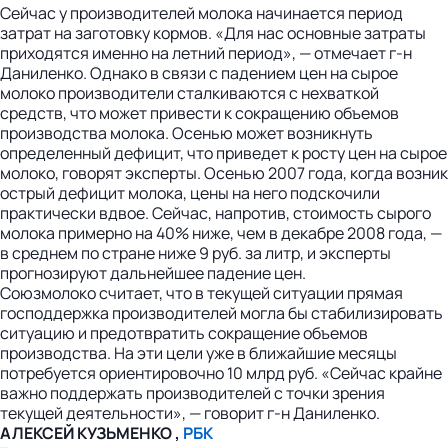
Сейчас у производителей молока начинается период
затрат на заготовку кормов. «Для нас основные затраты
приходятся именно на летний период», — отмечает г-н
Даниленко. Однако в связи с падением цен на сырое
молоко производители сталкиваются с нехваткой
средств, что может привести к сокращению объемов
производства молока. Осенью может возникнуть
определенный дефицит, что приведет к росту цен на сырое
молоко, говорят эксперты. Осенью 2007 года, когда возник
острый дефицит молока, цены на него подскочили
практически вдвое. Сейчас, напротив, стоимость сырого
молока примерно на 40% ниже, чем в декабре 2008 года, —
в среднем по стране ниже 9 руб. за литр, и эксперты
прогнозируют дальнейшее падение цен.
Союзмолоко считает, что в текущей ситуации прямая
господдержка производителей могла бы стабилизировать
ситуацию и предотвратить сокращение объемов
производства. На эти цели уже в ближайшие месяцы
потребуется ориентировочно 10 млрд руб. «Сейчас крайне
важно поддержать производителей с точки зрения
текущей деятельности», — говорит г-н Даниленко.
АЛЕКСЕЙ КУЗЬМЕНКО ,
РБК