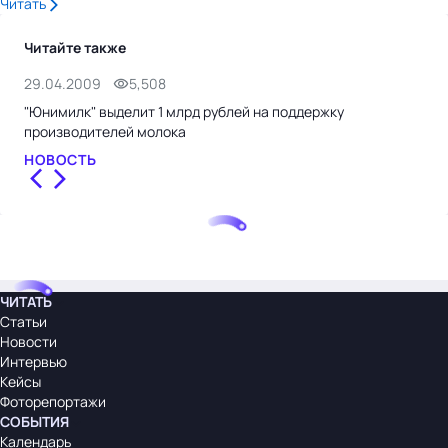
Читать
Читайте также
29.04.2009
5,508
20.
"Юнимилк" выделит 1 млрд рублей на поддержку
Цен
производителей молока
- м
НОВОСТЬ
НО
ЧИТАТЬ
Статьи
Новости
Интервью
Кейсы
Фоторепортажи
СОБЫТИЯ
Календарь