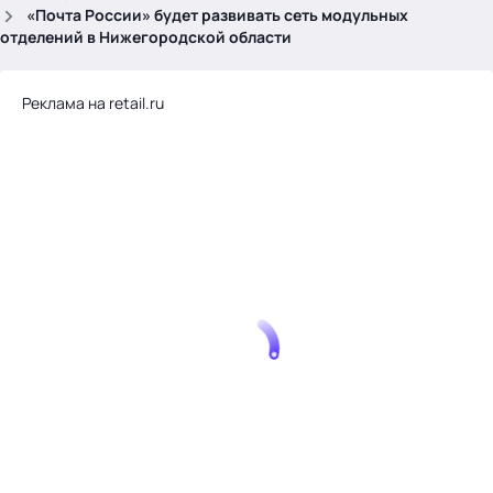
.
«Почта России» будет развивать сеть модульных
отделений в Нижегородской области
Реклама на retail.ru
Тема месяца: Автоматизация на 1С
Войти
картина дня
темы
новости
материалы
видео
события