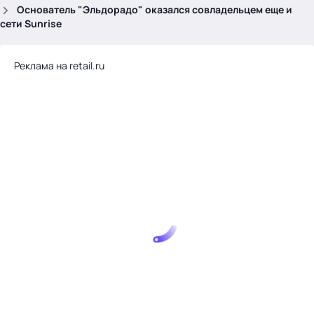
.
Основатель "Эльдорадо" оказался совладельцем еще и
сети Sunrise
Реклама на retail.ru
Тема месяца: Автоматизация на 1С
Войти
картина дня
темы
новости
материалы
видео
события