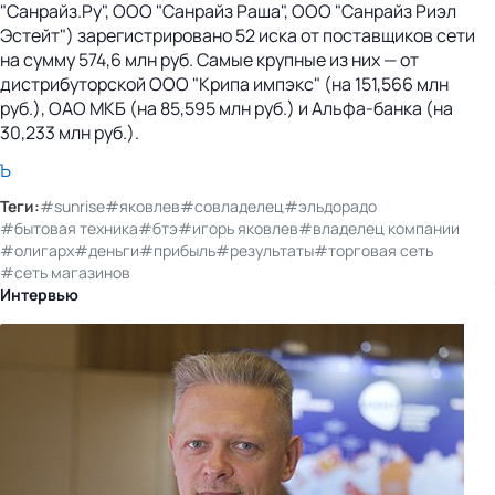
"Санрайз.Ру", ООО "Санрайз Раша", ООО "Санрайз Риэл
Эстейт") зарегистрировано 52 иска от поставщиков сети
на сумму 574,6 млн руб. Самые крупные из них — от
дистрибуторской ООО "Крипа импэкс" (на 151,566 млн
руб.), ОАО МКБ (на 85,595 млн руб.) и Альфа-банка (на
30,233 млн руб.).
Ъ
Теги:
#sunrise
#яковлев
#совладелец
#эльдорадо
#бытовая техника
#бтэ
#игорь яковлев
#владелец компании
#олигарх
#деньги
#прибыль
#результаты
#торговая сеть
#сеть магазинов
Интервью