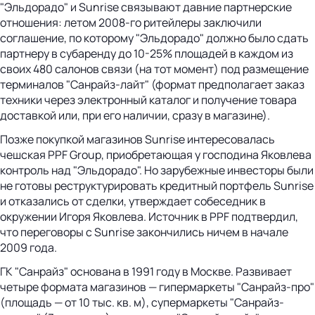
"Эльдорадо" и Sunrise связывают давние партнерские
отношения: летом 2008-го ритейлеры заключили
соглашение, по которому "Эльдорадо" должно было сдать
партнеру в субаренду до 10-25% площадей в каждом из
своих 480 салонов связи (на тот момент) под размещение
терминалов "Санрайз-лайт" (формат предполагает заказ
техники через электронный каталог и получение товара
доставкой или, при его наличии, сразу в магазине).
Позже покупкой магазинов Sunrise интересовалась
чешская PPF Group, приобретающая у господина Яковлева
контроль над "Эльдорадо". Но зарубежные инвесторы были
не готовы реструктурировать кредитный портфель Sunrise
и отказались от сделки, утверждает собеседник в
окружении Игоря Яковлева. Источник в PPF подтвердил,
что переговоры c Sunrise закончились ничем в начале
2009 года.
ГК "Санрайз" основана в 1991 году в Москве. Развивает
четыре формата магазинов — гипермаркеты "Санрайз-про"
(площадь — от 10 тыс. кв. м), супермаркеты "Санрайз-