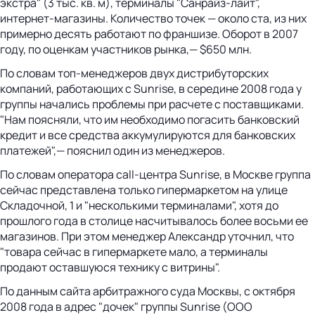
экстра" (3 тыс. кв. м), терминалы "Санрайз-лайт",
интернет-магазины. Количество точек — около ста, из них
примерно десять работают по франшизе. Оборот в 2007
году, по оценкам участников рынка,— $650 млн.
По словам топ-менеджеров двух дистрибуторских
компаний, работающих с Sunrise, в середине 2008 года у
группы начались проблемы при расчете с поставщиками.
"Нам поясняли, что им необходимо погасить банковский
кредит и все средства аккумулируются для банковских
платежей",— пояснил один из менеджеров.
По словам оператора call-центра Sunrise, в Москве группа
сейчас представлена только гипермаркетом на улице
Складочной, 1 и "несколькими терминалами", хотя до
прошлого года в столице насчитывалось более восьми ее
магазинов. При этом менеджер Александр уточнил, что
"товара сейчас в гипермаркете мало, а терминалы
продают оставшуюся технику с витрины".
По данным сайта арбитражного суда Москвы, с октября
2008 года в адрес "дочек" группы Sunrise (ООО