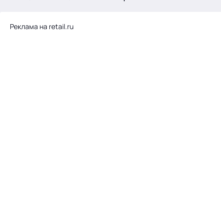
.
Реклама на retail.ru
Тема месяца: Автоматизация на 1С
Войти
картина дня
темы
новости
материалы
видео
события