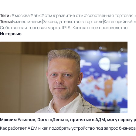
Теги:
#москва
#абк
#стм
#развитие стм
#собственная торговая 
Темы:
Бизнес мнения
Законодательство в торговле
Категорийный 
Собственная торговая марка. IPLS. Контрактное производство
Интервью
Максим Ульянов, Dors: «Деньги, принятые в АДМ, могут сраз
Как работает АДМ и как подобрать устройство под запрос бизнес