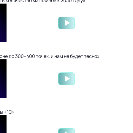
ть количество магазинов к 2030 году»
не до 300–400 точек, и нам не будет тесно»
ы «1С»