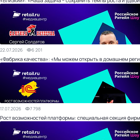
«Близкий»: «Наша задача – сохранить темпы роста и удвои
22.07.2026
6 201
«Фабрика качества»: «Мы можем открыть в домашнем регио
17.07.2026
7 798
Рост возможностей платформы: специальная секция фирм