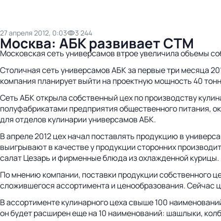
27 апреля 2012, 0:03
3 244
Москва: АБК развивает СТМ
Московская сеть универсамов втрое увеличила объемы со
Столичная сеть универсамов АБК за первые три месяца 2012
компания планирует выйти на проектную мощность 40 тонн
Сеть АБК открыла собственный цех по производству кулин
полуфабрикатами предприятия общественного питания, ока
для отделов кулинарии универсамов АБК.
В апреле 2012 цех начал поставлять продукцию в универс
выигрывают в качестве у продукции сторонних производит
салат Цезарь и фирменные блюда из охлажденной курицы.
По мнению компании, поставки продукции собственного це
сложившегося ассортимента и ценообразования. Сейчас це
В ассортименте кулинарного цеха свыше 100 наименований:
он будет расширен еще на 10 наименований: шашлыки, колба