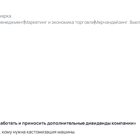
марка
менеджмент
Маркетинг и экономика торговли
Мерчандайзинг. Выкл
у работать и приносить дополнительные дивиденды компании»
а, кому нужна кастомизация машины.