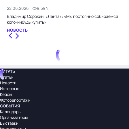
22.06.2026
9,594
9.0
Владимир Сорокин, «Лента»: «Мы постоянно собираемся
Сер
кого-нибудь купить»
эко
НОВОСТЬ
СТ
ЧИТАТЬ
Статьи
Новости
Интервью
Кейсы
Фоторепортажи
СОБЫТИЯ
Календарь
Организаторы
Выставки
Конференции