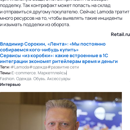
подделку. Так контрафакт может попасть на склад
и отправиться другому покупателю. Сейчас Lamoda тратит
много ресурсов на то, чтобы выявлять такие инциденты
и изымать подделки из оборота.
Retail.ru
Владимир Сорокин, «Лента»: «Мы постоянно
собираемся
кого-нибудь
купить»
Сервисы «из коробки»: какие встроенные в 1С
интеграции экономят ритейлерам время и деньги
Теги:
#Lamoda
#одежда
#развитие сети
Темы:
E-commerce. Маркетплейсы
Fashion. Одежда. Обувь. Аксессуары
Интервью