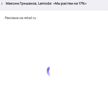
.
Максим Гришаков, Lamoda: «Мы растем на 17%»
Реклама на retail.ru
Тема месяца: Автоматизация на 1С
Войти
картина дня
темы
новости
материалы
видео
события