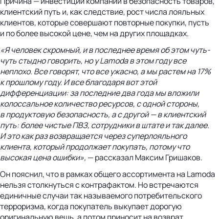
Причина — инвестиции компании в безопасность товаров,
клиентский путь и, как следствие, рост числа лояльных
клиентов, которые совершают повторные покупки, пусть
и по более высокой цене, чем на других площадках.
«Я человек скромный, и в последнее время об этом
чуть-
чуть
стыдно говорить, но у Lamoda в этом году все
неплохо. Все говорят, что все ужасно, а мы растем на 17%
к прошлому году. И все благодаря вот этой
дифференциации: за последние два года мы вложили
колоссальное количество ресурсов, с одной стороны,
в продуктовую безопасность, а с другой — в клиентский
путь: более чистые ПВЗ, сотрудники в штате и так далее.
И это как раз возвращается через суперлояльного
клиента, который продолжает покупать, потому что
высокая цена ошибки»,
— рассказал Максим Гришаков.
Он пояснил, что в рамках общего ассортимента на Lamoda
нельзя столкнуться с контрафактом. Но встречаются
единичные случаи так называемого потребительского
терроризма, когда покупатель выкупает дорогую
оригинальную вещь, а потом приносит на возврат