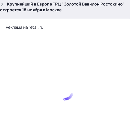
.
Крупнейший в Европе ТРЦ "Золотой Вавилон Ростокино"
откроется 18 ноября в Москве
Реклама на retail.ru
Тема месяца: Автоматизация на 1С
Войти
картина дня
темы
новости
материалы
видео
события