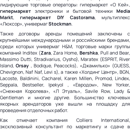
лидирующие торговые операторы: гипермаркет «O Кей»,
гипермаркет
электроники и бытовой техники
Media
Markt
,
гипермаркет
DIY
Castorama
, мультиплекс
«Люксор», универмаг
Stockman
.
Также договоры аренды помещений заключены с
крупнейшими международными и российскими брендами,
среди которых универмаг H&M, торговые марки группы
компаний Inditex (
Zara
, Zara Home,
Bershka
, Pull and Bear,
Massimo Dutti, Stradivarius, Oysho), Maratex (ESPRIT, River
Island,
Orsay
, Bodique, Peacocks), «Джамилько» (GUESS
Chevignon, Naf Naf, Levi s), а также «Холдинг Центр», BGN,
Lacoste, Baldinini, Cacharel, Karen Millen, Promod, Lindex,
Seppala, Bestseller, Ipekyol , «Евродом», New Yorker,
«Снежная Королева», «Л Этуаль», Savile Row, Lady &
Gentleman и многие другие. Большинство ключевых
якорных арендаторов уже вышли на площадку для
проведения отделочных работ.
Как отмечает компания Colliers International,
эксклюзивный консультант по маркетингу и сдаче в