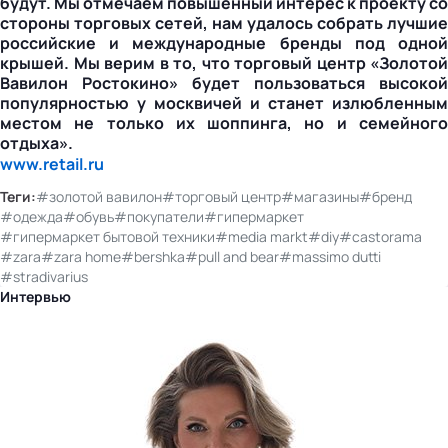
будут. Мы отмечаем повышенный интерес к проекту со
стороны торговых сетей, нам удалось собрать лучшие
российские и международные бренды под одной
крышей. Мы верим в то, что торговый центр «Золотой
Вавилон Ростокино» будет пользоваться высокой
популярностью у москвичей и станет излюбленным
местом не только их шоппинга, но и семейного
отдыха».
www.retail.ru
Теги:
#золотой вавилон
#торговый центр
#магазины
#бренд
#одежда
#обувь
#покупатели
#гипермаркет
#гипермаркет бытовой техники
#media markt
#diy
#castorama
#zara
#zara home
#bershka
#pull and bear
#massimo dutti
#stradivarius
Интервью