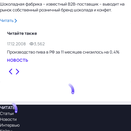
Шоколадная фабрика – известный B2B-поставщик – выводит на
рынок собственный розничный бренд шоколада и конфет.
Читать
Читайте также
17.12.2008
3,562
16.
Производство пива в РФ за 11 месяцев снизилось на 0,4%
Про
что
НОВОСТЬ
НО
ЧИТАТЬ
Статьи
Новости
Интервью
Кейсы