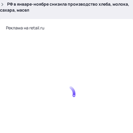
.
РФ в январе-ноябре снизила производство хлеба, молока,
сахара, масел
Реклама на retail.ru
Тема месяца: Автоматизация на 1С
Войти
картина дня
темы
новости
материалы
видео
события