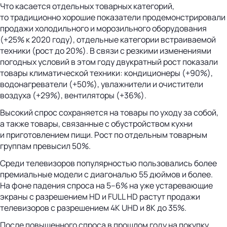
Что касается отдельных товарных категорий,
то традиционно хорошие показатели продемонстрировали
продажи холодильного и морозильного оборудования
(+25% к 2020 году), отдельные категории встраиваемой
техники (рост до 20%). В связи с резкими изменениями
погодных условий в этом году двукратный рост показали
товары климатической техники: кондиционеры (+90%),
водонагреватели (+50%), увлажнители и очистители
воздуха (+29%), вентиляторы (+36%).
Высокий спрос сохраняется на товары по уходу за собой,
а также товары, связанные с обустройством кухни
и приготовлением пищи. Рост по отдельным товарным
группам превысил 50%.
Среди телевизоров популярностью пользовались более
премиальные модели с диагональю 55 дюймов и более.
На фоне падения спроса на 5–6% на уже устаревающие
экраны с разрешением HD и FULL HD растут продажи
телевизоров с разрешением 4K UHD и 8К до 35%.
После повышенного спроса в прошлом году на покупку