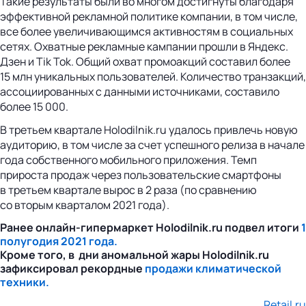
Такие результаты были во многом достигнуты благодаря
эффективной рекламной политике компании, в том числе,
все более увеличивающимся активностям в социальных
сетях. Охватные рекламные кампании прошли в Яндекс.
Дзен и Tik Tok. Общий охват промоакций составил более
15 млн уникальных пользователей. Количество транзакций,
ассоциированных с данными источниками, составило
более 15 000.
В третьем квартале Holodilnik.ru удалось привлечь новую
аудиторию, в том числе за счет успешного релиза в начале
года собственного мобильного приложения. Темп
прироста продаж через пользовательские смартфоны
в третьем квартале вырос в 2 раза (по сравнению
со вторым кварталом 2021 года).
Ранее онлайн-гипермаркет Holodilnik.ru подвел итоги
1
полугодия 2021 года.
Кроме того, в дни аномальной жары Holodilnik.ru
зафиксировал рекордные
продажи климатической
техники.
Retail.ru