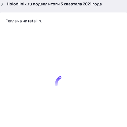
.
Holodilnik.ru подвел итоги 3 квартала 2021 года
Реклама на retail.ru
Тема месяца: Автоматизация на 1С
Войти
картина дня
темы
новости
материалы
видео
события