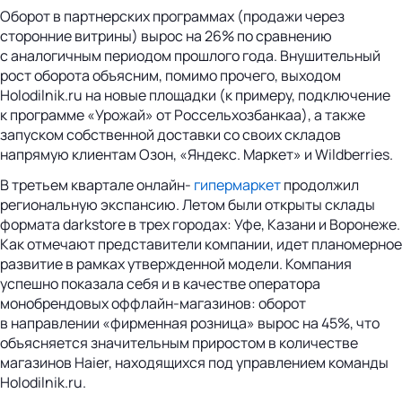
Оборот в партнерских программах (продажи через
сторонние витрины) вырос на 26% по сравнению
с аналогичным периодом прошлого года. Внушительный
рост оборота объясним, помимо прочего, выходом
Holodilnik.ru на новые площадки (к примеру, подключение
к программе «Урожай» от Россельхозбанкаа), а также
запуском собственной доставки со своих складов
напрямую клиентам Озон, «Яндекс. Маркет» и Wildberries.
В третьем квартале онлайн-
гипермаркет
продолжил
региональную экспансию. Летом были открыты склады
формата darkstore в трех городах: Уфе, Казани и Воронеже.
Как отмечают представители компании, идет планомерное
развитие в рамках утвержденной модели. Компания
успешно показала себя и в качестве оператора
монобрендовых оффлайн-магазинов: оборот
в направлении «фирменная розница» вырос на 45%, что
объясняется значительным приростом в количестве
магазинов Haier, находящихся под управлением команды
Holodilnik.ru.