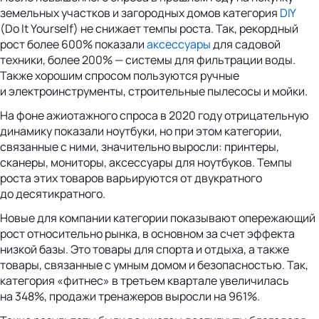
земельных участков и загородных домов категория
DIY
(Do It Yourself) не снижает темпы роста. Так, рекордный
рост более 600% показали
аксессуары
для садовой
техники, более 200% — системы для фильтрации воды.
Также хорошим спросом пользуются ручные
и электроинструменты, строительные пылесосы и мойки.
На фоне ажиотажного спроса в 2020 году отрицательную
динамику показали ноутбуки, но при этом категории,
связанные с ними, значительно выросли: принтеры,
сканеры, мониторы, аксессуары для ноутбуков. Темпы
роста этих товаров варьируются от двукратного
до десятикратного.
Новые для компании категории показывают опережающий
рост относительно рынка, в основном за счет эффекта
низкой базы. Это товары для спорта и отдыха, а также
товары, связанные с умным домом и безопасностью. Так,
категория «фитнес» в третьем квартале увеличилась
на 348%, продажи тренажеров выросли на 961%.