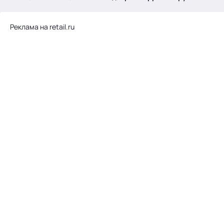
.
Реклама на retail.ru
Тема месяца: Автоматизация на 1С
Войти
картина дня
темы
новости
материалы
видео
события