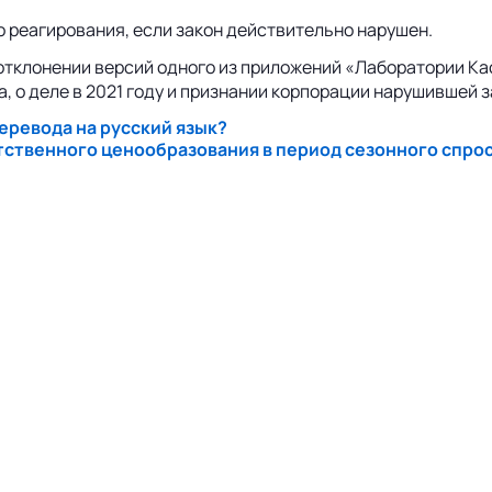
о реагирования, если закон действительно нарушен.
 отклонении версий одного из приложений «Лаборатории Кас
а, о деле в 2021 году и признании корпорации нарушившей з
еревода на русский язык?
ственного ценообразования в период сезонного спрос