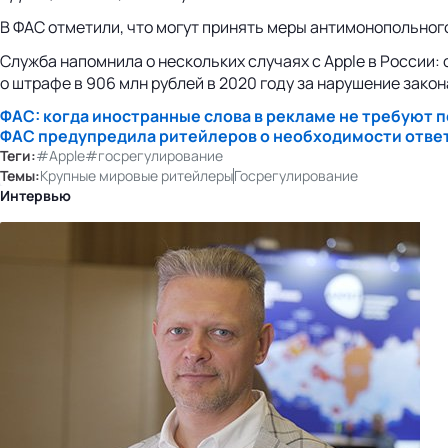
В ФАС отметили, что могут принять меры антимонопольног
Служба напомнила о нескольких случаях с Apple в России:
о штрафе в 906 млн рублей в 2020 году за нарушение закон
ФАС: когда иностранные слова в рекламе не требуют п
ФАС предупредила ритейлеров о необходимости ответ
Теги:
#Apple
#госрегулирование
Темы:
Крупные мировые ритейлеры
Госрегулирование
Интервью