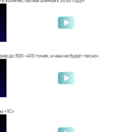
ть количество магазинов к 2030 году»
не до 300–400 точек, и нам не будет тесно»
ы «1С»