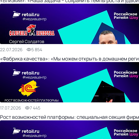
«Близкий»: «Наша задача – сохранить темпы роста и удвои
22.07.2026
5 854
«Фабрика качества»: «Мы можем открыть в домашнем регио
17.07.2026
7 445
Рост возможностей платформы: специальная секция фирм