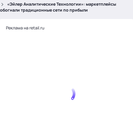
.
«Эйлер Аналитические Технологии»: маркетплейсы
обогнали традиционные сети по прибыли
Реклама на retail.ru
Тема месяца: Автоматизация на 1С
Войти
картина дня
темы
новости
материалы
видео
события