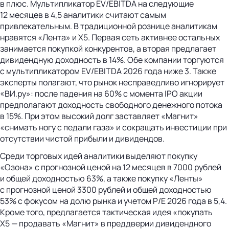
в плюс. Мультипликатор EV/EBITDA на следующие
12 месяцев в 4,5 аналитики считают самым
привлекательным. В традиционной рознице аналитикам
нравятся «Лента» и Х5. Первая сеть активнее остальных
занимается покупкой конкурентов, а вторая предлагает
дивидендную доходность в 14%. Обе компании торгуются
с мультипликатором EV/EBITDA 2026 года ниже 3. Также
эксперты полагают, что рынок несправедливо игнорирует
«ВИ.ру»: после падения на 60% с момента IPO акции
предполагают доходность свободного денежного потока
в 15%. При этом высокий долг заставляет «Магнит»
«снимать ногу с педали газа» и сокращать инвестиции при
отсутствии чистой прибыли и дивидендов.
Среди торговых идей аналитики выделяют покупку
«Озона» с прогнозной ценой на 12 месяцев в 7000 рублей
и общей доходностью 63%, а также покупку «Ленты»
с прогнозной ценой 3300 рублей и общей доходностью
53% с фокусом на долю рынка и учетом P/E 2026 года в 5,4.
Кроме того, предлагается тактическая идея «покупать
Х5 — продавать «Магнит» в преддверии дивидендного