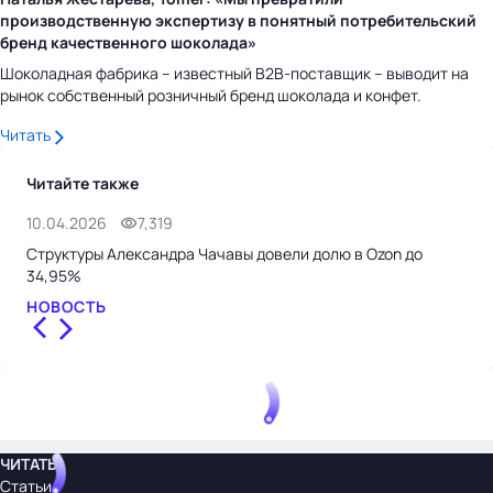
производственную экспертизу в понятный потребительский
бренд качественного шоколада»
Шоколадная фабрика – известный B2B-поставщик – выводит на
рынок собственный розничный бренд шоколада и конфет.
Читать
Читайте также
10.04.2026
7,319
27.
Структуры Александра Чачавы довели долю в Ozon до
Рол
34,95%
СТ
НОВОСТЬ
ЧИТАТЬ
Статьи