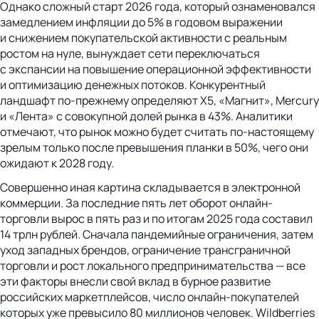
Однако сложный старт 2026 года, который ознаменовался
замедлением инфляции до 5% в годовом выражении
и снижением покупательской активности с реальным
ростом на нуле, вынуждает сети переключаться
с экспансии на повышение операционной эффективности
и оптимизацию денежных потоков. Конкурентный
ландшафт по-прежнему определяют Х5, «Магнит», Mercury
и «Лента» с совокупной долей рынка в 43%. Аналитики
отмечают, что рынок можно будет считать по-настоящему
зрелым только после превышения планки в 50%, чего они
ожидают к 2028 году.
Совершенно иная картина складывается в электронной
коммерции. За последние пять лет оборот онлайн-
торговли вырос в пять раз и по итогам 2025 года составил
14 трлн рублей. Сначала пандемийные ограничения, затем
уход западных брендов, ограничение трансграничной
торговли и рост локального предпринимательства — все
эти факторы внесли свой вклад в бурное развитие
российских маркетплейсов, число онлайн-покупателей
которых уже превысило 80 миллионов человек. Wildberries