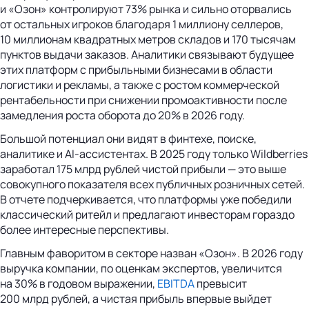
и «Озон» контролируют 73% рынка и сильно оторвались
от остальных игроков благодаря 1 миллиону селлеров,
10 миллионам квадратных метров складов и 170 тысячам
пунктов выдачи заказов. Аналитики связывают будущее
этих платформ с прибыльными бизнесами в области
логистики и рекламы, а также с ростом коммерческой
рентабельности при снижении промоактивности после
замедления роста оборота до 20% в 2026 году.
Большой потенциал они видят в финтехе, поиске,
аналитике и AI-ассистентах. В 2025 году только Wildberries
заработал 175 млрд рублей чистой прибыли — это выше
совокупного показателя всех публичных розничных сетей.
В отчете подчеркивается, что платформы уже победили
классический ритейл и предлагают инвесторам гораздо
более интересные перспективы.
Главным фаворитом в секторе назван «Озон». В 2026 году
выручка компании, по оценкам экспертов, увеличится
на 30% в годовом выражении,
EBITDA
превысит
200 млрд рублей, а чистая прибыль впервые выйдет