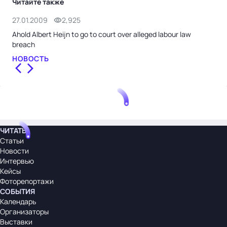
Читайте также
27.01.2009
2,925
27.
Ahold Albert Heijn to go to court over alleged labour law
Auc
breach
НО
НОВОСТЬ
ЧИТАТЬ
Статьи
Новости
Интервью
Кейсы
Фоторепортажи
СОБЫТИЯ
Календарь
Организаторы
Выставки