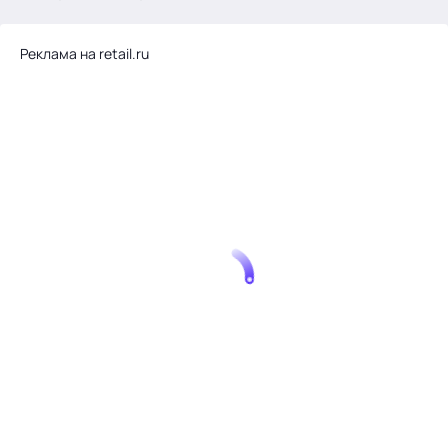
.
Реклама на retail.ru
Тема месяца: Автоматизация на 1С
Войти
картина дня
темы
новости
материалы
видео
события