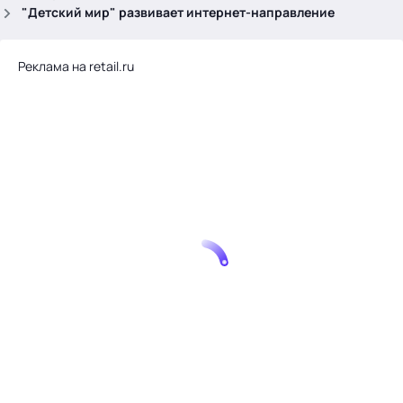
.
"Детский мир" развивает интернет-направление
Реклама на retail.ru
Тема месяца: Автоматизация на 1С
Войти
картина дня
темы
новости
материалы
видео
события