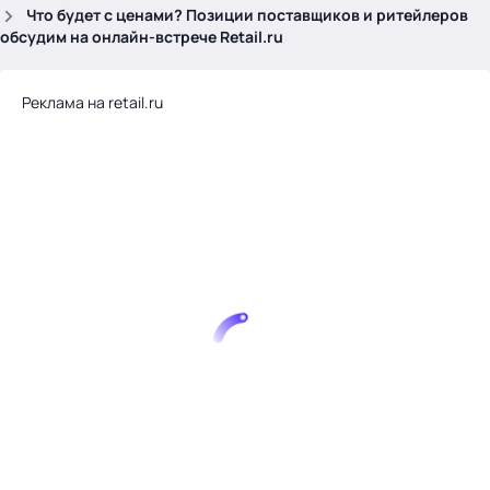
.
Что будет с ценами? Позиции поставщиков и ритейлеров
обсудим на онлайн-встрече Retail.ru
Реклама на retail.ru
Тема месяца: Автоматизация на 1С
Войти
картина дня
темы
новости
материалы
видео
события