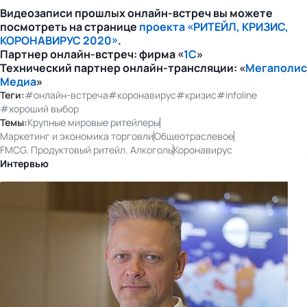
Видеозаписи прошлых онлайн-встреч вы можете
посмотреть на странице
проекта «РИТЕЙЛ, КРИЗИС,
КОРОНАВИРУС 2020»
.
Партнер онлайн-встреч: фирма «
1С
»
Технический партнер онлайн-трансляции: «
Мегаполис
Медиа
»
Теги:
#онлайн-встреча
#коронавирус
#кризис
#infoline
#хороший выбор
Темы:
Крупные мировые ритейлеры
Маркетинг и экономика торговли
Общеотраслевое
FMCG. Продуктовый ритейл. Алкоголь
Коронавирус
Интервью