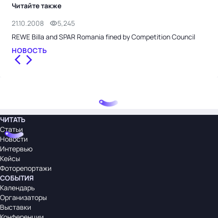
Читайте также
21.10.2008
5,245
16.
REWE Billa and SPAR Romania fined by Competition Council
Food
НОВОСТЬ
НО
ЧИТАТЬ
Статьи
Новости
Интервью
Кейсы
Фоторепортажи
СОБЫТИЯ
Календарь
Организаторы
Выставки
Конференции