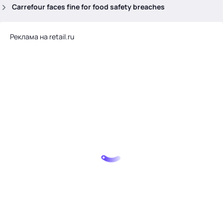
.
Carrefour faces fine for food safety breaches
Реклама на retail.ru
Тема месяца: Автоматизация на 1С
Войти
картина дня
темы
новости
материалы
видео
события