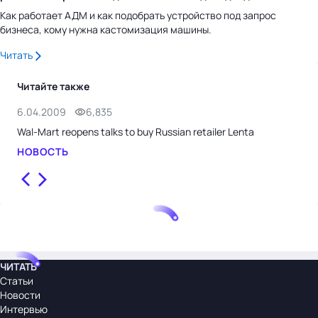
Как работает АДМ и как подобрать устройство под запрос
бизнеса, кому нужна кастомизация машины.
Читать
Читайте также
6.04.2009
6,835
31.
Wal-Mart reopens talks to buy Russian retailer Lenta
M&S
НОВОСТЬ
НО
ЧИТАТЬ
Статьи
Новости
Интервью