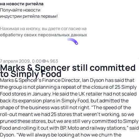
на новости ритейла
Получайте новости
индустрии ритейла первым!
Нажимая на кнопку, вы даете согласие на
обработку своих персональных данных
7 апреля 2009, 0:00
4 963
Marks & Spencer still committed
to Simply Food
Marks & Spencer’s Finance Director, Ian Dyson has said that
the group is not planning a repeat of the closure of 25 Simply
Food stores in January. He said the UK retailer had not scaled
back its expansion plans in Simply Food, but admitted the
shape of the business was still not right. “The speed of the
roll-out meant we had 25 stores that weren’t working, so we
pruned these stores, but we are still very committed to Simply
Food and rolling it out with BP, Moto and railway stations,” said
Dyson. “We will always be looking at how we churn the