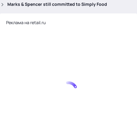
.
Marks & Spencer still committed to Simply Food
Реклама на retail.ru
Тема месяца: Автоматизация на 1С
Войти
картина дня
темы
новости
материалы
видео
события