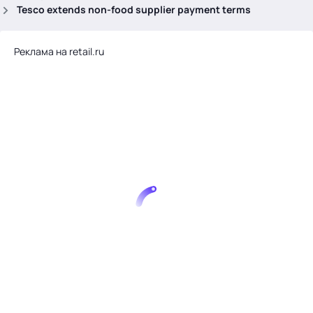
.
Tesco extends non-food supplier payment terms
Реклама на retail.ru
Тема месяца: Автоматизация на 1С
Войти
картина дня
темы
новости
материалы
видео
события