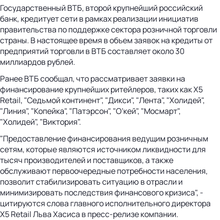
Государственный ВТБ, второй крупнейший российский
банк, кредитует сети в рамках реализации инициатив
правительства по поддержке сектора розничной торговли
страны. В настоящее время в объем заявок на кредиты от
предприятий торговли в ВТБ составляет около 30
миллиардов рублей.
Ранее ВТБ сообщал, что рассматривает заявки на
финансирование крупнейших ритейлеров, таких как X5
Retail, "Седьмой континент", "Дикси", "Лента", "Холидей",
"Линия", "Копейка", "Патэрсон", "О'кей", "Мосмарт",
"Холидей", "Виктория".
"Предоставление финансирования ведущим розничным
сетям, которые являются источником ликвидности для
тысяч производителей и поставщиков, а также
обслуживают первоочередные потребности населения,
позволит стабилизировать ситуацию в отрасли и
минимизировать последствия финансового кризиса", -
цитируются слова главного исполнительного директора
X5 Retail Льва Хасиса в пресс-релизе компании.