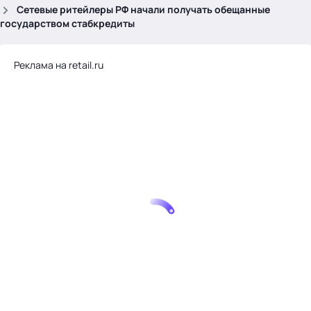
.
Сетевые ритейлеры РФ начали получать обещанные
государством стабкредиты
Реклама на retail.ru
Тема месяца: Автоматизация на 1С
Войти
картина дня
темы
новости
материалы
видео
события