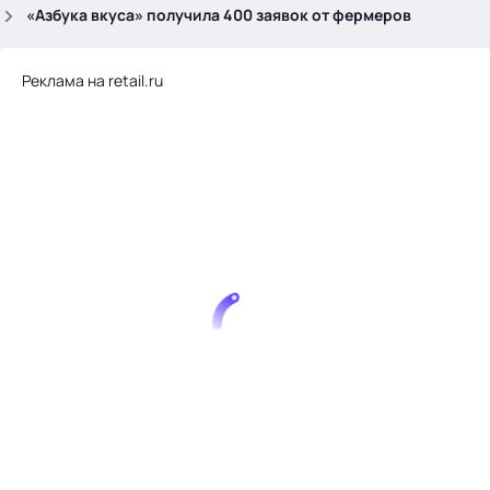
.
«Азбука вкуса» получила 400 заявок от фермеров
Реклама на retail.ru
Тема месяца: Автоматизация на 1С
Войти
картина дня
темы
новости
материалы
видео
события