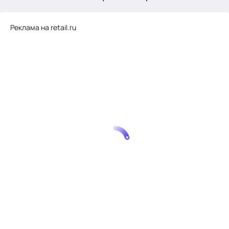
.
Реклама на retail.ru
Тема месяца: Автоматизация на 1С
Войти
картина дня
темы
новости
материалы
видео
события