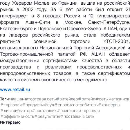
году Жераром Мюлье во Франции, вышла на российский
рынок в 2002 году. За 6 лет работы был открыт 21
гипермаркет в 8 городах России и 12 гипермаркетов
формата Ашан-Сити в Москве, Санкт-Петербурге,
Екатеринбурге и Подольске и Орехово-Зуево. АШАН, один
из лидеров российского рынка, стала победителем
рейтинга розничной торговли «ТОП-200»,
организованного Национальной Торговой Ассоциацией и
Торгово-промышленной палатой РФ. АШАН обладает
международными сертификатами качества в области
производства и реализации продовольственных и
непродовольственных товаров, а также сертификатом
качества системы экологического менеджмента.
www.retail.ru
Теги:
#ашан
#торговая сеть
#ритейлер
#ритейл
#сеть магазинов
#торговля
#продукты
#суд
#спрос
#потребитель
#консервы
#дистрибьютор
#поставщик
#розничная торговля
#эффективность
#результаты
#поставки в сеть
Интервью