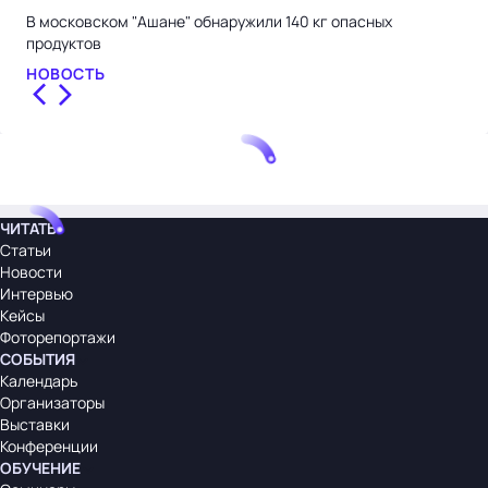
В московском "Ашане" обнаружили 140 кг опасных
СКП
продуктов
тов
НОВОСТЬ
НО
ЧИТАТЬ
Статьи
Новости
Интервью
Кейсы
Фоторепортажи
СОБЫТИЯ
Календарь
Организаторы
Выставки
Конференции
ОБУЧЕНИЕ