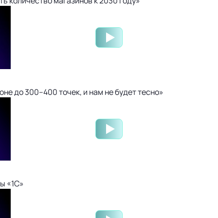
ть количество магазинов к 2030 году»
не до 300–400 точек, и нам не будет тесно»
ы «1С»