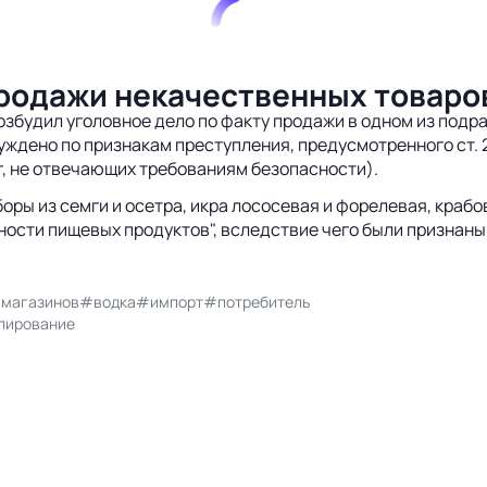
продажи некачественных товаро
возбудил уголовное дело по факту продажи в одном из под
ждено по признакам преступления, предусмотренного ст. 2
г, не отвечающих требованиям безопасности).
ры из семги и осетра, икра лососевая и форелевая, крабо
ости пищевых продуктов", вследствие чего были признаны
 магазинов
#водка
#импорт
#потребитель
лирование