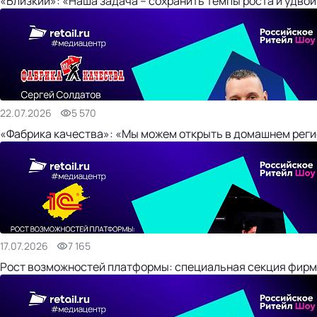
«Близкий»: «Наша задача – сохранить темпы роста и удвои
22.07.2026
5 570
«Фабрика качества»: «Мы можем открыть в домашнем регио
17.07.2026
7 165
Рост возможностей платформы: специальная секция фирм