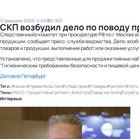
17 февраля 2009, 0:00
5 363
СКП возбудил дело по поводу 
Следственныйо комитет при прокуратуре РФ по г. Москве 
продукции, сообщает пресс-служба ведомства. Дело возбу
товаров и продукции, выполнение работ или оказание услу
Установлено, что представленные для продажи пивные набо
"Гигиеническим требованиям безопасности и пищевой ценн
Деловой Петербург
Теги:
#ашан
#правительство
#следствие
#товары
#ритейл
#сеть
Темы:
FMCG. Продуктовый ритейл. Алкоголь
Товар на полку
Госрегу
Интервью