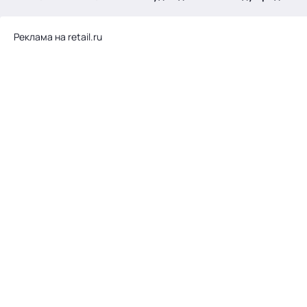
.
Реклама на retail.ru
Тема месяца: Автоматизация на 1С
Войти
картина дня
темы
новости
материалы
видео
события