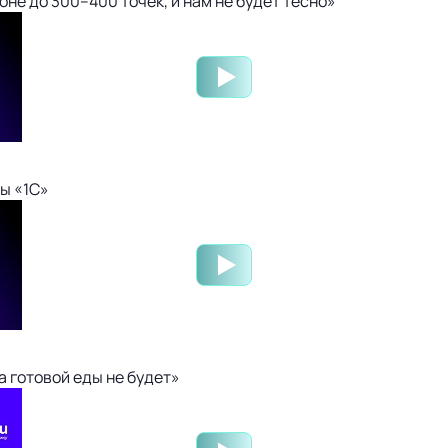
не до 300–400 точек, и нам не будет тесно»
ы «1С»
 готовой еды не будет»