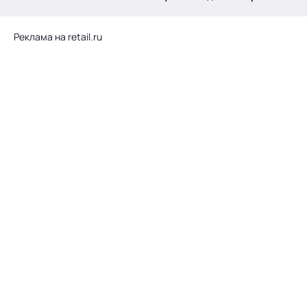
.
Реклама на retail.ru
Тема месяца: Автоматизация на 1С
Войти
картина дня
темы
новости
материалы
видео
события