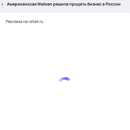
.
Американская Nielsen решила продать бизнес в России
Реклама на retail.ru
Тема месяца: Автоматизация на 1С
Войти
картина дня
темы
новости
материалы
видео
события