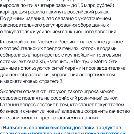
выросла почти в четыре раза — до 1,5 млрд рублей),
корпорация решила покинуть российский рынок.
По данным издания, это связано с ужесточением
законодательного регулирования сбора данных
о покупателях и усилением санкционного давления.
Ключевой актив Nielsen в России — панельные данные
о потребительских предпочтениях, которые годами
собирались в партнерстве с крупнейшими торговыми
сетями, включая X5, «Магнит», «Ленту» и Metro. Эти
данные используются ритейлерами и производителями
для ценообразования, управления ассортиментом
и маркетинговых стратегий.
Эксперты отмечают, что уход такого игрока может
серьезно повлиять на российский розничный рынок.
Главный вопрос состоит в том, кто станет покупателем
бизнеса и сумеет ли новый владелец сохранить качество
и независимость предоставляемых данных.
«Нильсен»: сервисы быстрой доставки продуктов
стали самым популярным каналом покупки готовой