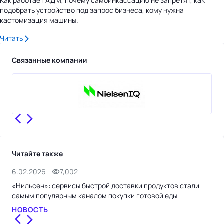
Как работает АДМ, почему самоинкассацию не запретят, как
подобрать устройство под запрос бизнеса, кому нужна
кастомизация машины.
Читать
Связанные компании
Читайте также
6.02.2026
7,002
25.
«Нильсен»: сервисы быстрой доставки продуктов стали
«Ма
самым популярным каналом покупки готовой еды
рыб
НОВОСТЬ
НО