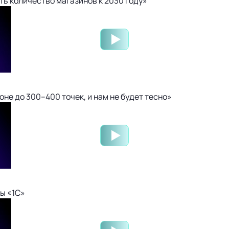
ть количество магазинов к 2030 году»
не до 300–400 точек, и нам не будет тесно»
ы «1С»