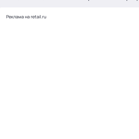
.
Реклама на retail.ru
Тема месяца: Автоматизация на 1С
Войти
картина дня
темы
новости
материалы
видео
события