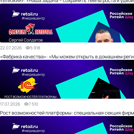
«Близкий»: «Наша задача – сохранить темпы роста и удвои
22.07.2026
5 918
«Фабрика качества»: «Мы можем открыть в домашнем регио
17.07.2026
7 510
Рост возможностей платформы: специальная секция фирм