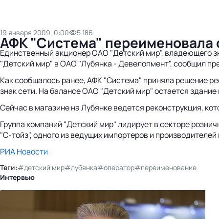
19 января 2009, 0:00
5 186
АФК "Система" переименовала 
Единственный акционер ОАО "Детский мир", владеющего з
"Детский мир" в ОАО "Лубянка - Девелопмент", сообщил п
Как сообщалось ранее, АФК "Система" приняла решение ре
знак сети. На балансе ОАО "Детский мир" остается здание 
Сейчас в магазине на Лубянке ведется реконструкция, ко
Группа компаний "Детский мир" лидирует в секторе рознич
"С-тойз", одного из ведущих импортеров и производителей
РИА Новости
Теги:
#детский мир
#лубянка
#оператор
#переименование
Интервью