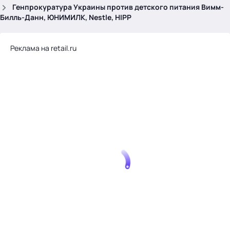
.
Генпрокуратура Украины против детского питания Вимм-
Билль-Данн, ЮНИМИЛК, Nestle, HIPP
Реклама на retail.ru
Тема месяца: Автоматизация на 1С
Войти
картина дня
темы
новости
материалы
видео
события