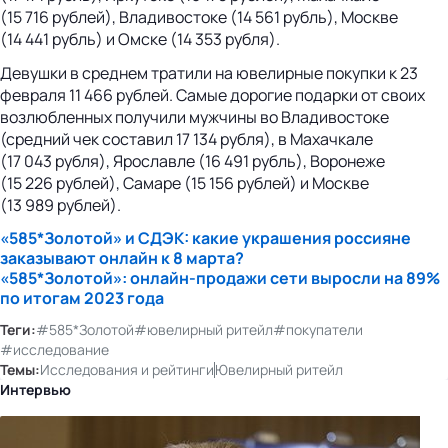
(15 716 рублей), Владивостоке (14 561 рубль), Москве
(14 441 рубль) и Омске (14 353 рубля).
Девушки в среднем тратили на ювелирные покупки к 23
февраля 11 466 рублей. Самые дорогие подарки от своих
возлюбленных получили мужчины во Владивостоке
(средний чек составил 17 134 рубля), в Махачкале
(17 043 рубля), Ярославле (16 491 рубль), Воронеже
(15 226 рублей), Самаре (15 156 рублей) и Москве
(13 989 рублей).
«585*Золотой» и СДЭК: какие украшения россияне
заказывают онлайн к 8 марта?
«585*Золотой»:
онлайн-продажи
сети выросли на 89%
по итогам 2023 года
Теги:
#585*Золотой
#ювелирный ритейл
#покупатели
#исследование
Темы:
Исследования и рейтинги
Ювелирный ритейл
Интервью