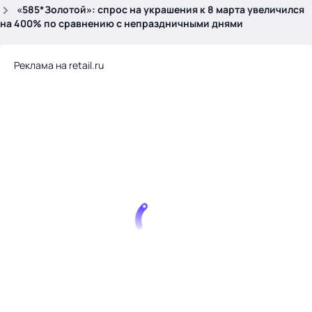
.
«585*Золотой»: спрос на украшения к 8 марта увеличился
на 400% по сравнению с непраздничными днями
Реклама на retail.ru
Тема месяца: Автоматизация на 1С
Войти
картина дня
темы
новости
материалы
видео
события