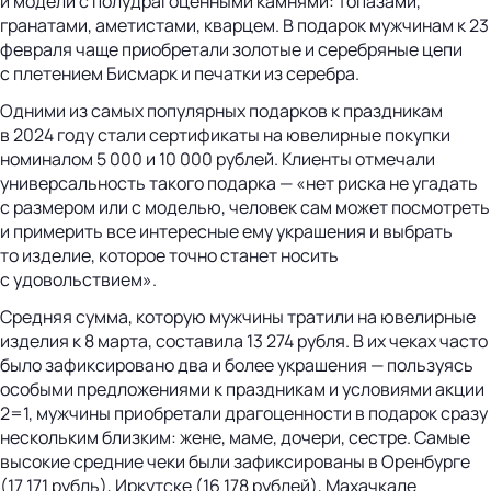
и модели с полудрагоценными камнями: топазами,
гранатами, аметистами, кварцем. В подарок мужчинам к 23
февраля чаще приобретали золотые и серебряные цепи
с плетением Бисмарк и печатки из серебра.
Одними из самых популярных подарков к праздникам
в 2024 году стали сертификаты на ювелирные покупки
номиналом 5 000 и 10 000 рублей. Клиенты отмечали
универсальность такого подарка — «нет риска не угадать
с размером или с моделью, человек сам может посмотреть
и примерить все интересные ему украшения и выбрать
то изделие, которое точно станет носить
с удовольствием».
Средняя сумма, которую мужчины тратили на ювелирные
изделия к 8 марта, составила 13 274 рубля. В их чеках часто
было зафиксировано два и более украшения — пользуясь
особыми предложениями к праздникам и условиями акции
2=1, мужчины приобретали драгоценности в подарок сразу
нескольким близким: жене, маме, дочери, сестре. Самые
высокие средние чеки были зафиксированы в Оренбурге
(17 171 рубль), Иркутске (16 178 рублей), Махачкале