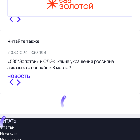
Читайте также
7.03.2024
3,193
26.
«585*Золотой» и СДЭК: какие украшения россияне
«58
заказывают онлайн к 8 марта?
ито
НОВОСТЬ
НО
ЧИТАТЬ
Статьи
Новости
Интервью