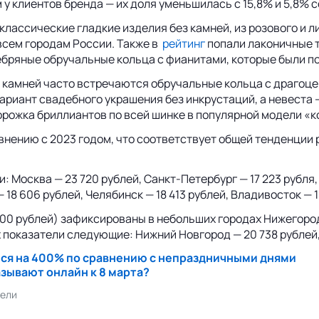
клиентов бренда — их доля уменьшилась с 15,8% и 5,8% соо
ссические гладкие изделия без камней, из розового и лим
 всем городам России. Также в
рейтинг
попали лаконичные т
ебряные обручальные кольца с фианитами, которые были по
з камней часто встречаются обручальные кольца с драгоц
вариант свадебного украшения без инкрустаций, а невеста
рожка бриллиантов по всей шинке в популярной модели «кол
внению с 2023 годом, что соответствует общей тенденции р
 Москва — 23 720 рублей, Санкт-Петербург — 17 223 рубля, 
 18 606 рублей, Челябинск — 18 413 рублей, Владивосток — 15
00 рублей) зафиксированы в небольших городах Нижегородс
показатели следующие: Нижний Новгород — 20 738 рублей, Т
ился на 400% по сравнению с непраздничными днями
зывают онлайн к 8 марта?
ели