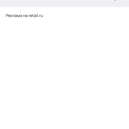
.
Реклама на retail.ru
Тема месяца: Автоматизация на 1С
Войти
картина дня
темы
новости
материалы
видео
события