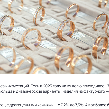
ез инкрустаций. Если в 2023 году на их долю приходилось 
 кольца и дизайнерские варианты: изделия из фактурного м
олец с драгоценными камнями — с 7,2% до 7,3%. А вот бол