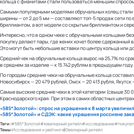
кольца с фианитами стали пользоваться меньшим спросом у 
Самыми популярными моделями обручальных колец стали кла
ширины — от 2 до 5 мм — составляют топ-5 продаж сети по
бриллиантом, а вот модели со скрытым бриллиантом и сер
Интересно, что в одном чеке с обручальными кольцами бе
покупку делают пары, где жених хочет более сдержанный 
Это могут быть небольшие вставки по центру кольца или до
Средний чек на обручальные кольца вырос на 25,7% по сра
в среднем за изделие — к 15 742 рублям в предыдущем году.
По городам средние чеки на обручальные кольца составили:
Новосибирск — 20 479 рублей, Омск — 20 413 рубля, Якутск —
Самые высокие средние чеки в этой категории (свыше 30 0
Краснодарского края. При этом в самих областных центрах 
«585*Золотой»: спрос на украшения к 8 марта увелич
«585*Золотой» и СДЭК: какие украшения россияне зака
Теги:
#585*Золотой
#ювелирный ритейл
#исследование
#покупат
Темы:
Исследования и рейтинги
Ювелирный ритейл