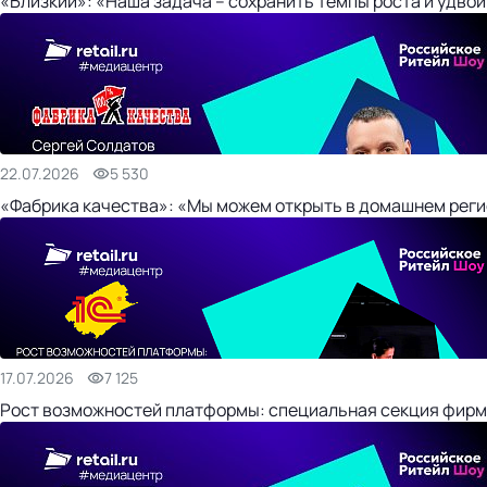
«Близкий»: «Наша задача – сохранить темпы роста и удвои
22.07.2026
5 530
«Фабрика качества»: «Мы можем открыть в домашнем регио
17.07.2026
7 125
Рост возможностей платформы: специальная секция фирм