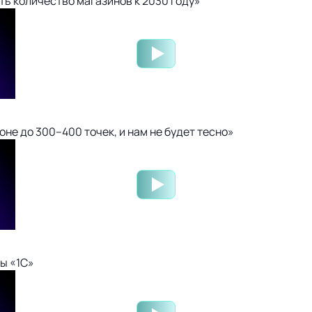
ть количество магазинов к 2030 году»
не до 300–400 точек, и нам не будет тесно»
ы «1С»