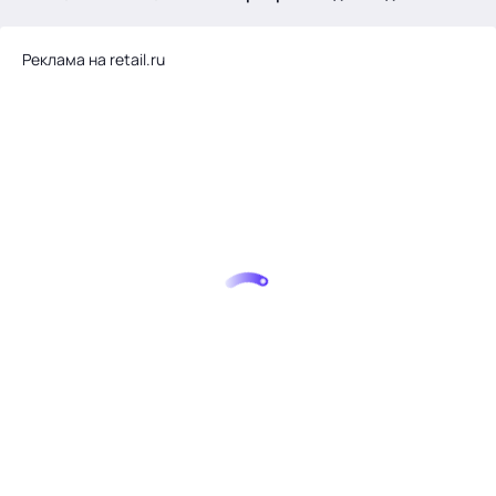
.
Реклама на retail.ru
Тема месяца: Автоматизация на 1С
Войти
картина дня
темы
новости
материалы
видео
события