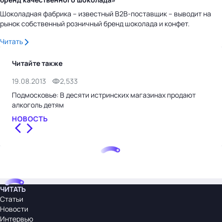
Шоколадная фабрика – известный B2B-поставщик – выводит на
рынок собственный розничный бренд шоколада и конфет.
Читать
Читайте также
19.08.2013
2,533
19.
Подмосковье: В десяти истринских магазинах продают
Под
алкоголь детям
тор
НОВОСТЬ
НО
ЧИТАТЬ
Статьи
Новости
Интервью