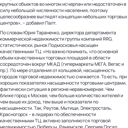
крупных объектов во многом исчерпан или недостаточен в
силу небольшой численности населения, поэтому
целесообразнее выглядят концепции небольших торговых
центров», – добавил Палт.
По словам Юрия Тараненко, директора департамента
коммерческой недвижимости группы компаний RRG,
статистически, рынок Подмосковья насыщен
качественными ТЦ. «Но важно понимать, что основной
объем качественных торговых площадей в области
сосредоточен вокруг МКАД (гипермаркеты МЕГА, Вегас и
пр.). По мере отдаления от кольцевой, насыщенность
городов торговой недвижимостью снижается. То есть, при
хороших показателях насыщенности торговыми центрами,
фактически ситуация в регионе неравномерная. Чем
ближе город к Москве, чем больше количество жителей и
чем выше их доход, тем выше и показатели по
насыщенности. Так, Реутов, Мытищи, Электросталь,
Красногорск – в лидерах по обеспеченности
качественными ТЦ, активно заполняются торговой
недвижимостью Люберцы, Раменское, Сергиев Посад,