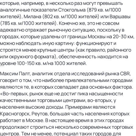
которые, например, в несколько раз могут превышать
аналогичные показатели Стокгольма (879 кв. м/1000
жителей), Милана (802 кв. м/1000 жителей) или Варшавы
(785 кв. м/1000 жителей). Конечно же, это не совсем
адекватно отражает рыночную ситуацию, поскольку в
городах, которые удалены от границы Москвы на 20-30 км,
можно наблюдать иную картину: функционируют и
строятся менее крупные центры (как правило, районного
или окружного формата), обеспеченность находится на
уровне 100-150 кв. м/на 1000 жителей.
Максим Палт, аналитик отдела исследований рынка CBR,
говорит о том, что наиболее привлекательными городами
являются те, в которых совпадает два основных фактора.
«Во-первых, рынок еще не достиг пика насыщенности
качественными торговыми центрами, во-вторых, у
населения высокие доходы. Примерами являются
Красногорск, Реутов, большая часть населения которых
работает в Москве. В настоящее время в этих городах
продолжают строиться несколько современных торговых
центров. Тем не менее, потенциал таких городов для