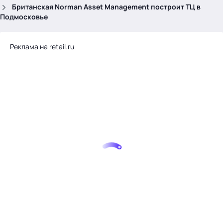
.
Британская Norman Asset Management построит ТЦ в
Подмосковье
Реклама на retail.ru
Тема месяца: Автоматизация на 1С
Войти
картина дня
темы
новости
материалы
видео
события