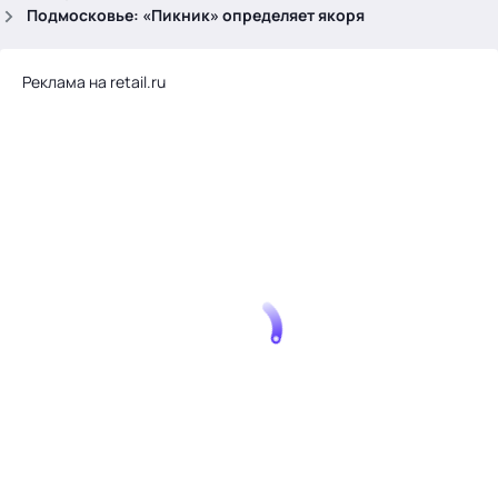
.
Подмосковье: «Пикник» определяет якоря
Реклама на retail.ru
Тема месяца: Автоматизация на 1С
Войти
картина дня
темы
новости
материалы
видео
события