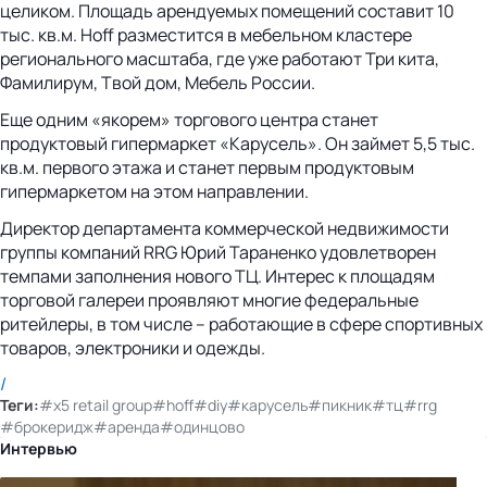
целиком. Площадь арендуемых помещений составит 10
тыс. кв.м. Hoff разместится в мебельном кластере
регионального масштаба, где уже работают Три кита,
Фамилирум, Твой дом, Мебель России.
Еще одним «якорем» торгового центра станет
продуктовый гипермаркет «Карусель». Он займет 5,5 тыс.
кв.м. первого этажа и станет первым продуктовым
гипермаркетом на этом направлении.
Директор департамента коммерческой недвижимости
группы компаний RRG Юрий Тараненко удовлетворен
темпами заполнения нового ТЦ. Интерес к площадям
торговой галереи проявляют многие федеральные
ритейлеры, в том числе – работающие в сфере спортивных
товаров, электроники и одежды.
/
Теги:
#x5 retail group
#hoff
#diy
#карусель
#пикник
#тц
#rrg
#брокеридж
#аренда
#одинцово
Интервью