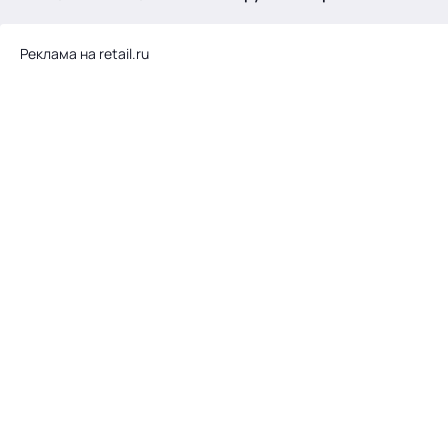
.
Реклама на retail.ru
Тема месяца: Автоматизация на 1С
Войти
картина дня
темы
новости
материалы
видео
события