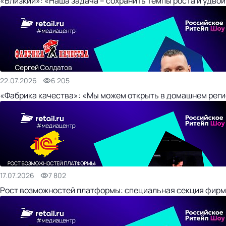
«Близкий»: «Наша задача – сохранить темпы роста и удвои
22.07.2026
6 205
«Фабрика качества»: «Мы можем открыть в домашнем регио
17.07.2026
7 802
Рост возможностей платформы: специальная секция фирм