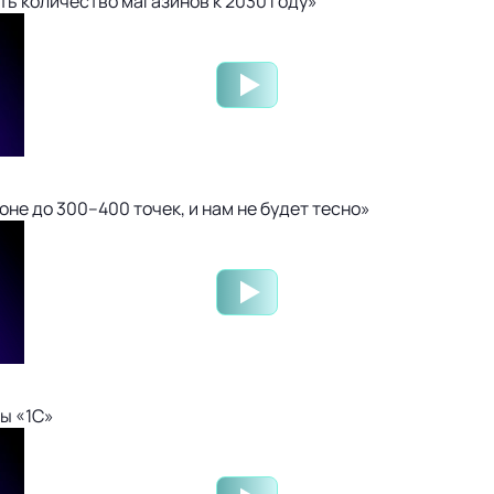
ть количество магазинов к 2030 году»
не до 300–400 точек, и нам не будет тесно»
ы «1С»