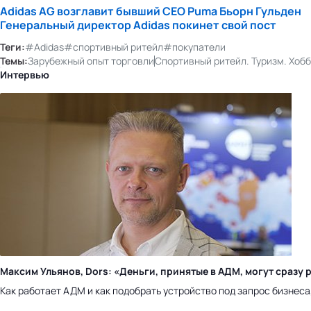
Adidas AG возглавит бывший CEO Puma Бьорн Гульден
Генеральный директор Adidas покинет свой пост
Теги:
#Adidas
#спортивный ритейл
#покупатели
Темы:
Зарубежный опыт торговли
Спортивный ритейл. Туризм. Хоб
Интервью
Максим Ульянов, Dors: «Деньги, принятые в АДМ, могут сраз
Как работает АДМ и как подобрать устройство под запрос бизнес