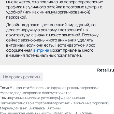
мне кажется, это повлияло на перераспределение
трафика из уличного ритейла в торговые центры с
удобной (или как минимум организованной)
парковкой.
Дизайн-код защищает внешний вид зданий, но
делает наружную рекламу «встроенной» в
архитектуру, а значит, менее заметной. Поэтому
сейчас важно очень много внимания уделять
витринам, если они есть. Нестандартно и ярко
оформленная
витрина
может привлечь много
внимания потенциальных покупателей.
Retail.ru
На правах рекламы
Теги:
#инфинити
#вывески
#наружная реклама
#реклама
#светодиоды
#правила благоустройства
Темы:
Крупные мировые ритейлеры
Бизнес мнения
Законодательство в торговле
Маркетинг и экономика торговли
Мерчандайзинг. Выкладка. Витрины
Коммерческая недвижимость. Street retail. ТЦ. Склады