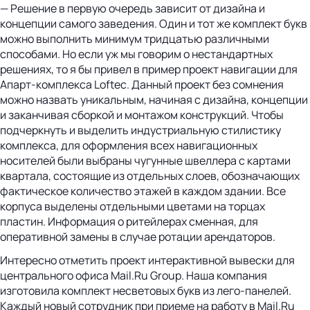
— Решение в первую очередь зависит от дизайна и
концепции самого заведения. Один и тот же комплект букв
можно выполнить минимум тридцатью различными
способами. Но если уж мы говорим о нестандартных
решениях, то я бы привел в пример проект навигации для
Апарт-комплекса Loftec. Данный проект без сомнения
можно назвать уникальным, начиная с дизайна, концепции
и заканчивая сборкой и монтажом конструкций. Чтобы
подчеркнуть и выделить индустриальную стилистику
комплекса, для оформления всех навигационных
носителей были выбраны чугунные швеллера с картами
квартала, состоящие из отдельных слоев, обозначающих
фактическое количество этажей в каждом здании. Все
корпуса выделены отдельными цветами на торцах
пластин. Информация о ритейлерах сменная, для
оперативной замены в случае ротации арендаторов.
Интересно отметить проект интерактивной вывески для
центрального офиса Mail.Ru Group. Наша компания
изготовила комплект несветовых букв из лего-панелей.
Каждый новый сотрудник при приеме на работу в Mail.Ru