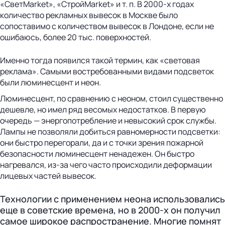
«СветMarket», «СтройMarket» и т. п. В 2000-х годах
количество рекламных вывесок в Москве было
сопоставимо с количеством вывесок в Лондоне, если не
ошибаюсь, более 20 тыс. поверхностей.
Именно тогда появился такой термин, как «световая
реклама». Самыми востребованными видами подсветок
были люминесцент и неон.
Люминесцент, по сравнению с неоном, стоил существенно
дешевле, но имел ряд весомых недостатков. В первую
очередь — энергопотребление и невысокий срок службы.
Лампы не позволяли добиться равномерности подсветки:
они быстро перегорали, да и с точки зрения пожарной
безопасности люминесцент ненадежен. Он быстро
нагревался, из-за чего часто происходили деформации
лицевых частей вывесок.
Технологии с применением неона использовались
еще в советские времена, но в 2000-х он получил
самое широкое распространение. Многие помнят