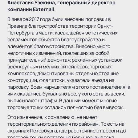
Анастасия Узекина, генеральный директор
компании Externall
.
В январе 2017 года были внесены поправки в
Правила благоустройства территории Санкт-
Петербурга в части, касающейся эстетических
регламентов объектов благоустройства и
элементов благоустройства. Внесено много
нелогичных изменений, повлекших за собой
принудительный демонтаж рекламных установок
всех крупных и мелких ритейлеров, торговых
комплексов, демонтированы отдельно стоящие
конструкции, флагштоки, указатели въезда на
парковку. Всем нарушителям этого постановления, а
ими оказались буквально все, у кого есть вывески,
выписывают штрафы. В данный момент многие
торговые точки остались полностью без вывесок.
Это изменение, к сожалению, не имеет
территориального деления по районам. То есть на
окраинах Петербурга, где расстояние от дороги до
торговой точки достаточно большое, вывеска,