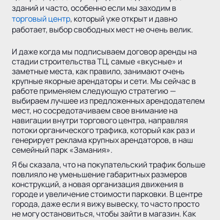
зданий и часто, особенно если мы заходим в
торговый центр
, который уже открыт и давно
работает, выбор свободных мест не очень велик.
И даже когда мы подписываем договор аренды на
стадии строительства ТЦ, самые «вкусные» и
заметные места, как правило, занимают очень
крупные якорные арендаторы и сети. Мы сейчас в
работе применяем следующую стратегию —
выбираем лучшее из предложенных арендодателем
мест, но сосредотачиваем свое внимание на
навигации внутри торгового центра, направляя
потоки органического трафика, который как раз и
генерирует реклама крупных арендаторов, в наш
семейный парк «Замания».
Я бы сказала, что на покупательский трафик больше
повлияло не уменьшение габаритных размеров
конструкций, а новая организация движения в
городе и увеличение стоимости парковки. В центре
города, даже если я вижу вывеску, то часто просто
не могу остановиться, чтобы зайти в магазин. Как