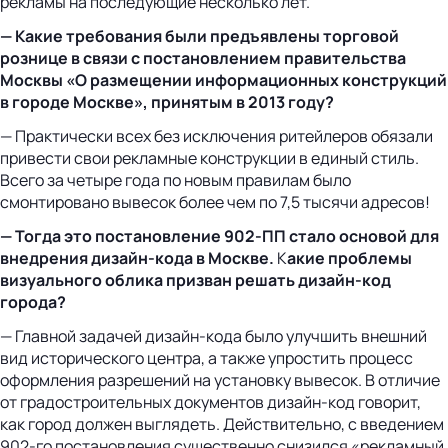
рекламы на последующие несколько лет.
— Какие требования были предъявлены торговой
рознице в связи с постановлением правительства
Москвы «О размещении информационных конструкций
в городе Москве», принятым в 2013 году?
— Практически всех без исключения ритейлеров обязали
привести свои рекламные конструкции в единый стиль.
Всего за четыре года по новым правилам было
смонтировано вывесок более чем по 7,5 тысячи адресов!
— Тогда это постановление 902-ПП стало основой для
внедрения дизайн-кода в Москве.
К
акие проблемы
визуального облика призван решать дизайн-код
города?
— Главной задачей дизайн-кода было улучшить внешний
вид исторического центра, а также упростить процесс
оформления разрешений на установку вывесок. В отличие
от градостроительных документов дизайн-код говорит,
как город должен выглядеть. Действительно, с введением
902-го постановления существенно снизился «рекламный