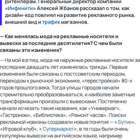
ритейлерам. Генеральный директор компании
«
Инфинити
» Алексей Жбанов рассказал о том, как
дизайн-код повлиял на развитие рекламного рынка,
внешний вид и
трафик
магазинов.
— Как менялась мода на рекламные носители и
вывески за последние десятилетия? С чем были
связаны эти изменения?
— На мой взгляд, мода на наружные рекламные носители за
последние двадцать лет изменялась трижды. Первые
изменения были связаны с постсоветским периодом,
переходом к рыночной экономике, «перестройкой» 80-х
годов прошлого века. Тогда улицы городов начали
стремительно преобразовываться, и наиболее заметные
трансформации произошли с вывесками. Постепенно
начали исчезать такие названия, как «Универмаг»,
«Гастроном», «Библиотека», «Ремонт часов». Поиски
рекламной новизны создавали новые понятия — «
Бутик
»,
«Игровой клуб», «
Супермаркет
», в те годы были очень
популярны вывески на английском языке, например