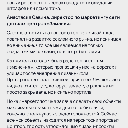
новый регламент вывесок находятся в ожидании
штрафов или демонтажа.
Анастасия Савина, директор по маркетингу сети
детских центров «Замания»
.
Сложно ответить на вопрос о том, как дизайн-код
повлиял на развитие рекламного рынка, не принимая
во внимание, что все мы являемся не только
создателями рекламы, но и потребителями.
Как житель города я была рада тем внешним
изменениям, которые произошли у нас на дорогах и
улицах после внедрения дизайн-кода.
Пространство стало «чище», приятнее. Лучше стало
видно архитектуру, которую зачастую реклама не
просто закрывала, но и сильно портила.
Но как маркетолог, чья задача сделать свои объекты
максимально заметными для потребителя, я,
конечно, столкнулась с рядом сложностей. Сейчас
все мои объекты находятся на территории торговых
центров, где есть утвержденные дизайн-проекты