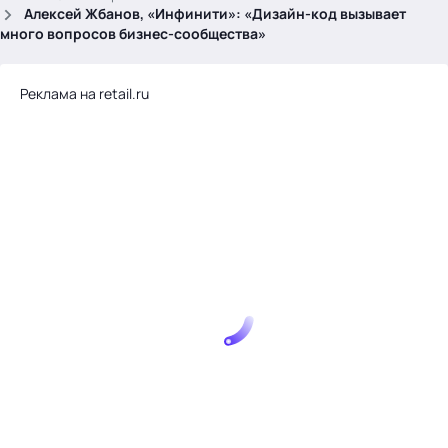
.
Алексей Жбанов, «Инфинити»: «Дизайн-код вызывает
много вопросов бизнес-сообщества»
Реклама на retail.ru
Тема месяца: Автоматизация на 1С
Войти
картина дня
темы
новости
материалы
видео
события